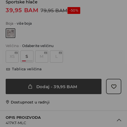
Sportske hlače
39,95
BAM
79,95
BAM
-50%
Boja
-
više boja
Veličina
-
Odaberite veličinu
XS
S
M
L
Tablica veličina
Dodaj
-
39,95
BAM
Dostupnost u radnji
OPIS PROIZVODA
417KT-MLC