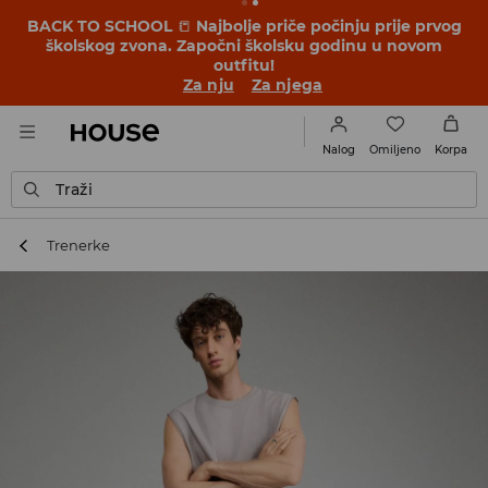
BACK TO SCHOOL
📒
Najbolje priče počinju prije prvog
školskog zvona. Započni školsku godinu u novom
outfitu!
Za nju
Za njega
Omiljeno
Nalog
Korpa
Traži
Trenerke