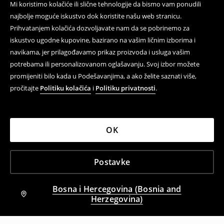
Mi koristimo kolačiće ili slične tehnologije da bismo vam ponudili
najbolje moguće iskustvo dok koristite našu web stranicu.
Prihvatanjem kolačića dozvoljavate nam da se pobrinemo za
iskustvo ugodne kupovine, bazirano na vašim ličnim izborima i
navikama, jer prilagođavamo prikaz proizvoda i usluga vašim
potrebama ili personalizovanom oglašavanju. Svoj izbor možete
promijeniti bilo kada u Podešavanjima, a ako želite saznati više,
pročitajte
Politiku kolačića
i
Politiku privatnosti
.
OK
Postavke
Bosna i Hercegovina (Bosnia and
Herzegovina)