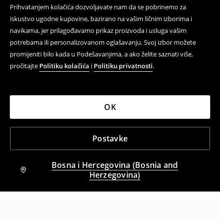
Prihvatanjem kolačića dozvoljavate nam da se pobrinemo za
iskustvo ugodne kupovine, bazirano na vašim ličnim izborima i
navikama, jer prilagođavamo prikaz proizvoda i usluga vašim
potrebama ili personalizovanom oglašavanju. Svoj izbor možete
promijeniti bilo kada u Podešavanjima, a ako želite saznati više,
pročitajte
Politiku kolačića
i
Politiku privatnosti
.
OK
Postavke
Bosna i Hercegovina (Bosnia and
Herzegovina)