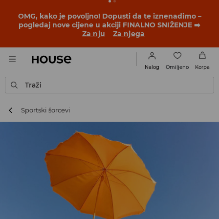
OMG, kako je povoljno! Dopusti da te iznenadimo –
pogledaj nove cijene u akciji FINALNO SNIŽENJE ➡️
Za nju
Za njega
Omiljeno
Nalog
Korpa
Traži
Sportski šorcevi