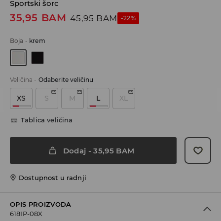
Sportski šorc
35,95
BAM
45,95
BAM
-22%
Boja
-
krem
Veličina
-
Odaberite veličinu
XS
S
M
L
XL
Tablica veličina
Dodaj
-
35,95
BAM
Dostupnost u radnji
OPIS PROIZVODA
618IP-08X