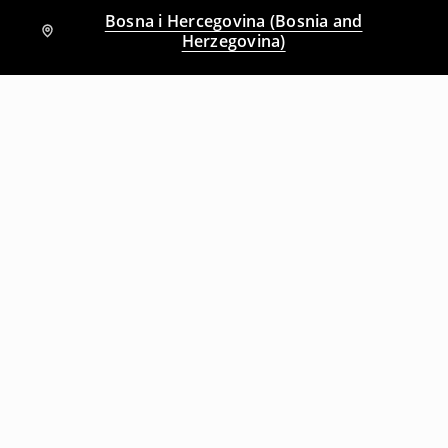
Bosna i Hercegovina (Bosnia and
Herzegovina)
Drugi kupci su takođe izabrali
Sportski šorc regular fit
Sportski šorc regular fit