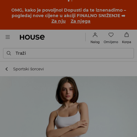
BACK TO SCHOOL
📒
Najbolje priče počinju prije prvog
školskog zvona. Započni školsku godinu u novom
outfitu!
Za nju
Za njega
Omiljeno
Nalog
Korpa
Traži
Sportski šorcevi