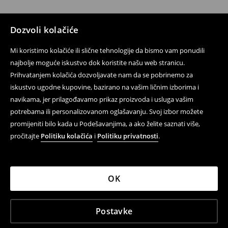
Dozvoli kolačiće
Mi koristimo kolačiće ili slične tehnologije da bismo vam ponudili
najbolje moguće iskustvo dok koristite našu web stranicu.
Prihvatanjem kolačića dozvoljavate nam da se pobrinemo za
iskustvo ugodne kupovine, bazirano na vašim ličnim izborima i
navikama, jer prilagođavamo prikaz proizvoda i usluga vašim
potrebama ili personalizovanom oglašavanju. Svoj izbor možete
promijeniti bilo kada u Podešavanjima, a ako želite saznati više,
pročitajte
Politiku kolačića
i
Politiku privatnosti
.
OK
Postavke