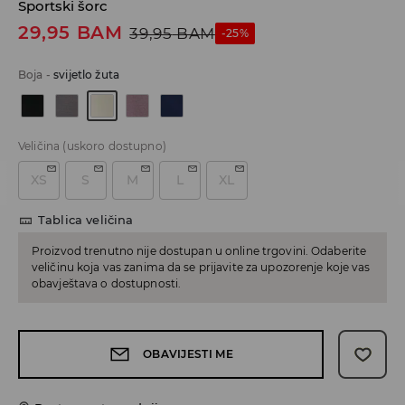
Sportski šorc
29,95
BAM
39,95
BAM
-25%
Boja
-
svijetlo žuta
Veličina
(uskoro dostupno)
XS
S
M
L
XL
Tablica veličina
Proizvod trenutno nije dostupan u online trgovini. Odaberite
veličinu koja vas zanima da se prijavite za upozorenje koje vas
obavještava o dostupnosti.
OBAVIJESTI ME