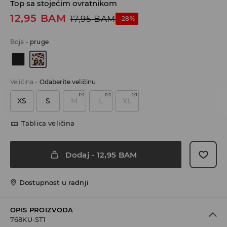
Top sa stojećim ovratnikom
12,95
BAM
17,95
BAM
-28%
Boja
-
pruge
Veličina
-
Odaberite veličinu
XS
S
M
L
XL
Tablica veličina
Dodaj
-
12,95
BAM
Dostupnost u radnji
OPIS PROIZVODA
768KU-ST1