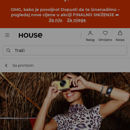
BACK TO SCHOOL
📒
Najbolje priče počinju prije prvog
školskog zvona. Započni školsku godinu u novom
outfitu!
Za nju
Za njega
Omiljeno
Nalog
Korpa
Traži
Sa printom