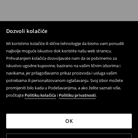
Dozvoli kolačiće
Mi koristimo kolačiće ili slične tehnologije da bismo vam ponudili
najbolje moguće iskustvo dok koristite našu web stranicu.
Prihvatanjem kolačića dozvoljavate nam da se pobrinemo za
iskustvo ugodne kupovine, bazirano na vašim ličnim izborima i
navikama, jer prilagođavamo prikaz proizvoda i usluga vašim
potrebama ili personalizovanom oglašavanju. Svoj izbor možete
promijeniti bilo kada u Podešavanjima, a ako želite saznati više,
pročitajte
Politiku kolačića
i
Politiku privatnosti
.
OK