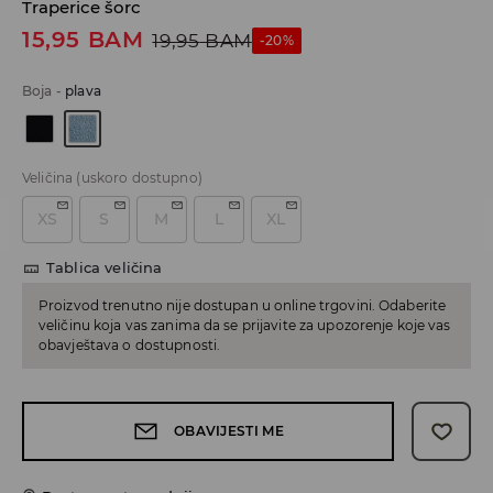
Traperice šorc
15,95
BAM
19,95
BAM
-20%
Boja
-
plava
Veličina
(uskoro dostupno)
XS
S
M
L
XL
Tablica veličina
Proizvod trenutno nije dostupan u online trgovini. Odaberite
veličinu koja vas zanima da se prijavite za upozorenje koje vas
obavještava o dostupnosti.
OBAVIJESTI ME