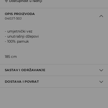
Dostupnost u radnji
OPIS PROIZVODA
040JT-50J
umjetnički vez
unutrašnji džepovi
100% pamuk
185 cm
SASTAV I ODRŽAVANJE
DOSTAVA I POVRAT
Politika dostave
Preuzimanje u trgovini