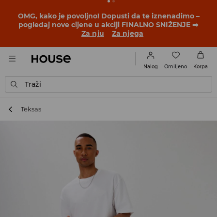
BACK TO SCHOOL
📒
Najbolje priče počinju prije prvog
školskog zvona. Započni školsku godinu u novom
outfitu!
Za nju
Za njega
Omiljeno
Nalog
Korpa
Traži
Teksas