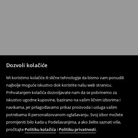
Dozvoli kolačiće
Mi koristimo kolačiće ili slične tehnologije da bismo vam ponudili
najbolje moguće iskustvo dok koristite našu web stranicu.
Prihvatanjem kolačića dozvoljavate nam da se pobrinemo za
iskustvo ugodne kupovine, bazirano na vašim ličnim izborima i
navikama, jer prilagođavamo prikaz proizvoda i usluga vašim
potrebama ili personalizovanom oglašavanju. Svoj izbor možete
promijeniti bilo kada u Podešavanjima, a ako želite saznati više,
pročitajte
Politiku kolačića
i
Politiku privatnosti
.