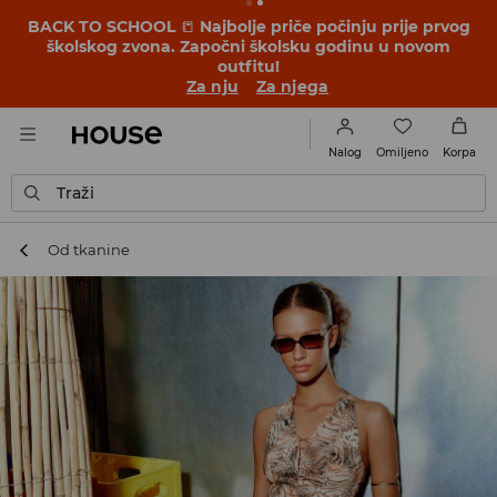
BACK TO SCHOOL
📒
Najbolje priče počinju prije prvog
školskog zvona. Započni školsku godinu u novom
outfitu!
Za nju
Za njega
Omiljeno
Nalog
Korpa
Traži
Od tkanine