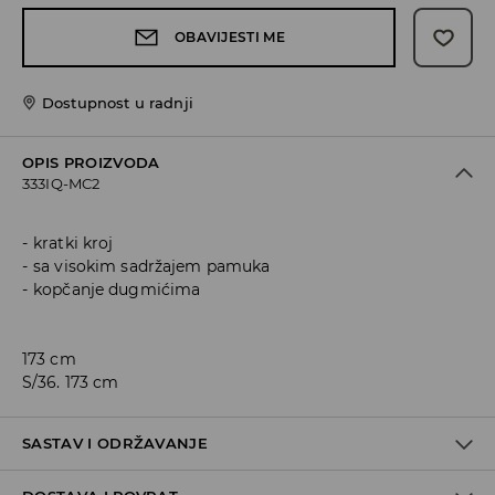
OBAVIJESTI ME
Dostupnost u radnji
OPIS PROIZVODA
333IQ-MC2
kratki kroj
sa visokim sadržajem pamuka
kopčanje dugmićima
173 cm
S/36. 173 cm
SASTAV I ODRŽAVANJE