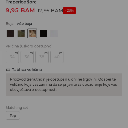
Traperice šorc
9,95
BAM
12,95
BAM
-23%
Boja
-
više boja
Veličina
(uskoro dostupno)
34
36
38
40
Tablica veličina
Proizvod trenutno nije dostupan u online trgovini. Odaberite
veličinu koja vas zanima da se prijavite za upozorenje koje vas
obavještava o dostupnosti.
Matching set
Top