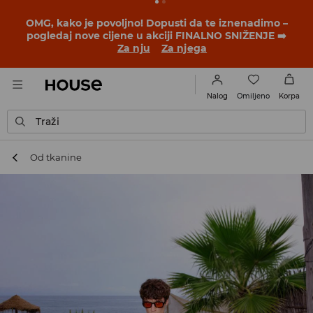
BACK TO SCHOOL
📒
Najbolje priče počinju prije prvog
školskog zvona. Započni školsku godinu u novom
outfitu!
Za nju
Za njega
Omiljeno
Nalog
Korpa
Traži
Od tkanine