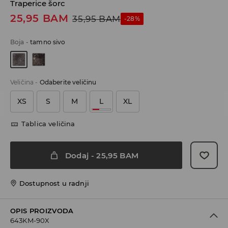
Traperice šorc
25,95
BAM
35,95
BAM
-28%
Boja
-
tamno sivo
Veličina
-
Odaberite veličinu
XS
S
M
L
XL
Tablica veličina
Dodaj
-
25,95
BAM
Dostupnost u radnji
OPIS PROIZVODA
643KM-90X