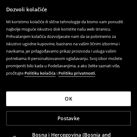
Dozvoli kolačiće
Mi koristimo kolačiće ili slične tehnologije da bismo vam ponudili
najbolje moguće iskustvo dok koristite našu web stranicu.
Prihvatanjem kolačića dozvoljavate nam da se pobrinemo za
iskustvo ugodne kupovine, bazirano na vašim ličnim izborima i
navikama, jer prilagođavamo prikaz proizvoda i usluga vašim
potrebama ili personalizovanom oglašavanju. Svoj izbor možete
promijeniti bilo kada u Podešavanjima, a ako želite saznati više,
pročitajte
Politiku kolačića
i
Politiku privatnosti
.
OK
Postavke
Bosna i Hercegovina (Bosnia and