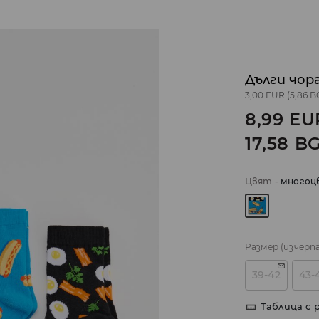
Дълги чор
3,00 EUR
(5,86 B
8,99
EU
17,58
B
Цвят
-
многоц
Размер
(изчерп
39-42
43-
Таблица с 