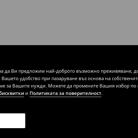
за да Ви предложим най-доброто възможно преживяване, док
а Вашето удобство при пазаруване въз основа на собствени
аме за Вашите нужди. Можете да промените Вашия избор по в
 бисквитки
и
Политиката за поверителност
.