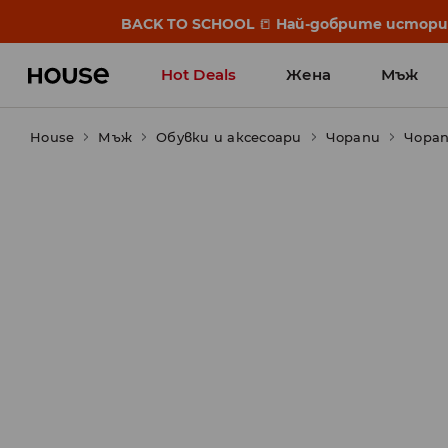
BACK TO SCHOOL
📒
Най-добрите истории 
Hot Deals
Жена
Мъж
House
Мъж
Обувки и аксесоари
Чорапи
Чорап