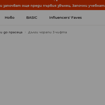
започват още преди първия звънец. Започни учебната 
Ново
BASIC
Influencers' Faves
и до прасеца
Дълги чорапи 3 чифта