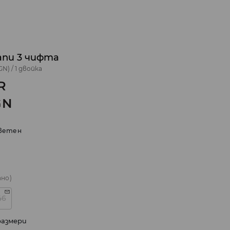
апи 3 чифта
GN)
/
1 двойка
R
GN
ветен
ано)
46
размери