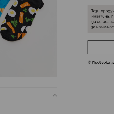
Този проду
магазина. 
да се реги
за налично
Проверка з