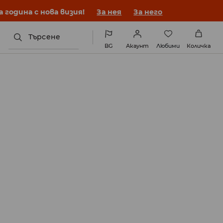
година с нова визия!
За нея
За него
Търсене
BG
Акаунт
Любими
Количка