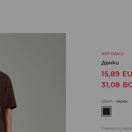
HOT DEALS
Дънки
15,89
E
31,08
B
Цвят
-
черeн
Размер
(изчерп