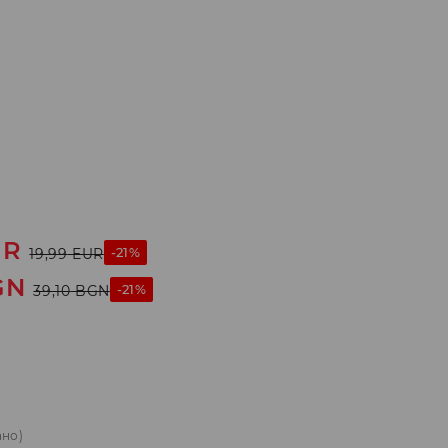
UR
-21%
19,99
EUR
GN
-21%
39,10
BGN
ано)