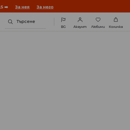
година с нова визия!
За нея
За него
Търсене
BG
Акаунт
Любими
Количка