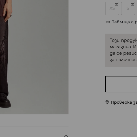
XS
S
Таблица с 
Този проду
магазина. 
да се реги
за налично
Проверка з