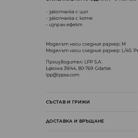
закопчалка с цип
закопчалка с копче
изпран ефект
Моделът носи следния размер: M
Моделът носи следния размер: L/40. Р
Производител
:
LPP S.A.
Łąkowa 39/44, 80-769 Gdańsk
lpp@lppsa.com
СЪСТАВ И ГРИЖИ
ПЪРВА МАТЕРИЯ
:
100% ПАМУК
ДОСТАВКА И ВРЪЩАНЕ
ЗАБРАНЕНО Е ИЗБЕЛВАНЕТО
Политика на доставка