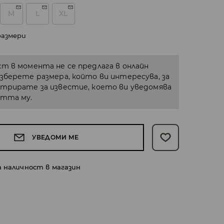
M
L
XL
размери
кт в момента не се предлага в онлайн
Изберете размера, който ви интересува, за
стрирате за известие, което ви уведомява
стта му.
УВЕДОМИ МЕ
а наличност в магазин