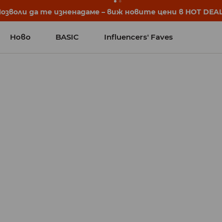
започват още преди първия звънец. Започни учебната 
Ново
BASIC
Influencers' Faves