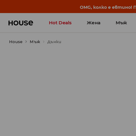
BACK TO SCHOOL
📒
Най-добрите истории 
Hot Deals
Жена
Мъж
House
Мъж
Дънки