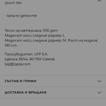
224HF-59X
кръгло деколте
Тегло на материала: 300 gsm
Моделът носи следния размер: L
Моделът носи следния размер: M. Ръст на модела:
190 cm
Производител
:
LPP S.A.
Łąkowa 39/44, 80-769 Gdańsk
lpp@lppsa.com
СЪСТАВ И ГРИЖИ
ДОСТАВКА И ВРЪЩАНЕ
ПЪРВА МАТЕРИЯ
:
71% ПОЛИЕСТЕР, 24% ПАМУК, 5% ЕЛАСТАН
ЗАБРАНЕНО Е ИЗБЕЛВАНЕТО
Политика на доставка