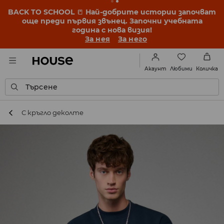
BACK TO SCHOOL
📒
Най-добрите истории започват
още преди първия звънец. Започни учебната
година с нова визия!
За нея
За него
Любими
Акаунт
Количка
Търсене
С кръгло деколте