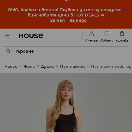
OMG, колко е евтино! Позволи да те изненадаме –
виж новите цени в HOT DEALS ➡️
За нея
За него
Любими
Акаунт
Количка
Търсене
House
Жена
Дрехи
Панталони
Панталон wide leg