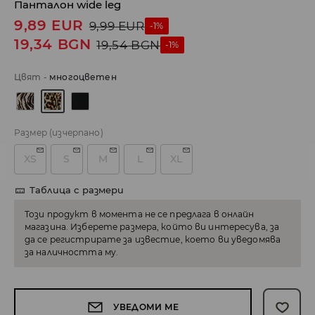
Панталон wide leg
9,89
EUR
9,99
EUR
-1%
19,34
BGN
19,54
BGN
-1%
Цвят
-
многоцветен
Размер
(изчерпано)
XS
S
M
L
XL
Таблица с размери
Този продукт в момента не се предлага в онлайн
магазина. Изберете размера, който ви интересува, за
да се регистрирате за известие, което ви уведомява
за наличността му.
УВЕДОМИ МЕ