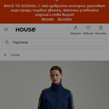
BACK TO SCHOOL
📒
Най-добрите истории започват
още преди първия звънец. Започни учебната
година с нова визия!
За нея
За него
Любими
Акаунт
Количка
Търсене
Loose