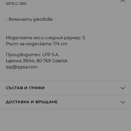
537EG-59X
вмъкнати джобове
Моделката носи следния размер: S
Ръст на моделката: 174 cm
Производител
:
LPP S.A.
Łąkowa 39/44, 80-769 Gdańsk
lpp@lppsa.com
СЪСТАВ И ГРИЖИ
ДОСТАВКА И ВРЪЩАНЕ
ПЪРВА МАТЕРИЯ
:
58% ПОЛИЕСТЕР, 39% ПАМУК, 3% ЕЛАСТАН
ДА СЕ ПЕРЕ ОТДЕЛНО ИЛИ С ПОДОБНИ ЦВЕТОВЕ
Политика на доставка
ЗАБРАНЕНО Е ИЗБЕЛВАНЕТО