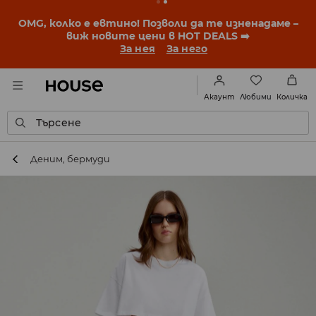
BACK TO SCHOOL
📒
Най-добрите истории започват
още преди първия звънец. Започни учебната
година с нова визия!
За нея
За него
Любими
Акаунт
Количка
Търсене
Деним, бермуди