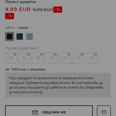
Пола с шорти
9,89
EUR
9,99
EUR
-1%
-1%
Цвят
-
черeн
Размер
(изчерпано)
32
34
36
38
40
42
44
Таблица с размери
Този продукт в момента не се предлага в онлайн
магазина. Изберете размера, който ви интересува, за
да се регистрирате за известие, което ви уведомява
за наличността му.
УВЕДОМИ МЕ