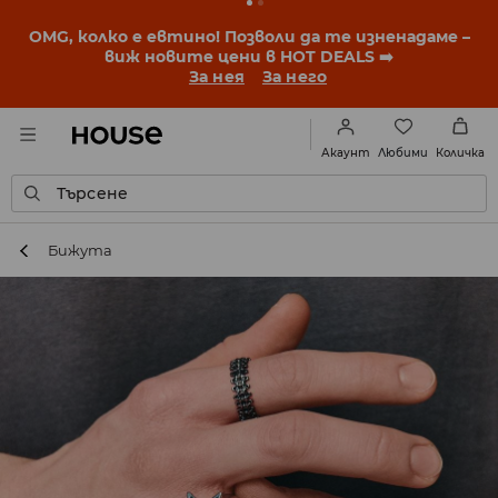
OMG, колко е евтино! Позволи да те изненадаме –
виж новите цени в HOT DEALS ➡️
За нея
За него
Любими
Акаунт
Количка
Търсене
Бижута