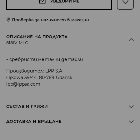
УВЕДОМИ МЕ
Проверка за наличност в магазин
ОПИСАНИЕ НА ПРОДУКТА
818IV-MLC
сребристи метални детайли
Производител
:
LPP S.A.
Łąkowa 39/44, 80-769 Gdańsk
lpp@lppsa.com
СЪСТАВ И ГРИЖИ
ДОСТАВКА И ВРЪЩАНЕ
Материя І
:
100% ЦИНКОВА СПЛАВ
Политика на доставка