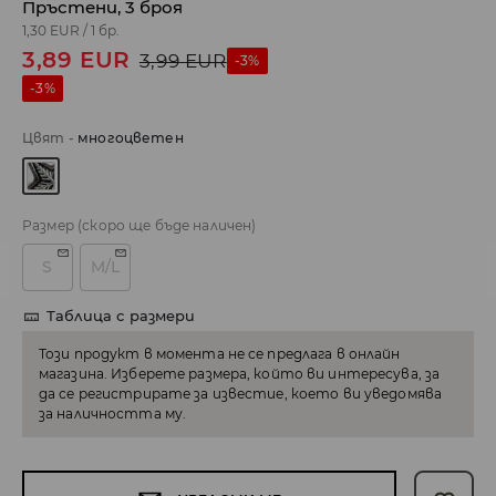
Пръстени, 3 броя
1,30 EUR
/
1 бр.
3,89
EUR
3,99
EUR
-3%
-3%
Цвят
-
многоцветен
Размер
(скоро ще бъде наличен)
S
M/L
Таблица с размери
Този продукт в момента не се предлага в онлайн
магазина. Изберете размера, който ви интересува, за
да се регистрирате за известие, което ви уведомява
за наличността му.