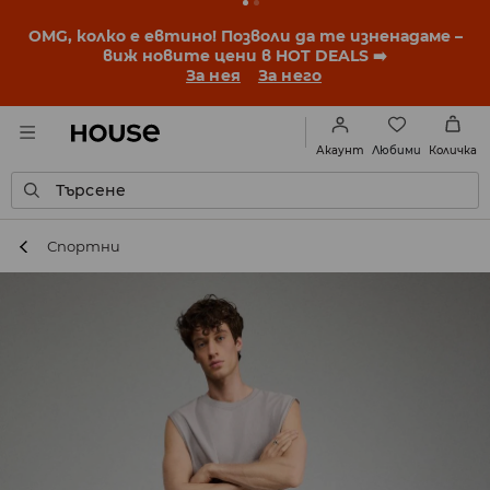
BACK TO SCHOOL
📒
Най-добрите истории започват
още преди първия звънец. Започни учебната
година с нова визия!
За нея
За него
Любими
Акаунт
Количка
Търсене
Спортни