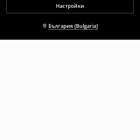
Настройки
България (Bulgaria)
Други клиенти също избраха