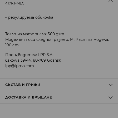
417KT-MLC
регулируема обиколка
Тегло на материала: 360 gsm
Моделът носи следния размер: M. Ръст на модела:
190 cm
Производител
:
LPP S.A.
Łąkowa 39/44, 80-769 Gdańsk
lpp@lppsa.com
СЪСТАВ И ГРИЖИ
ДОСТАВКА И ВРЪЩАНЕ
60% ПАМУК, 40% ПОЛИЕСТЕР
Политика на доставка