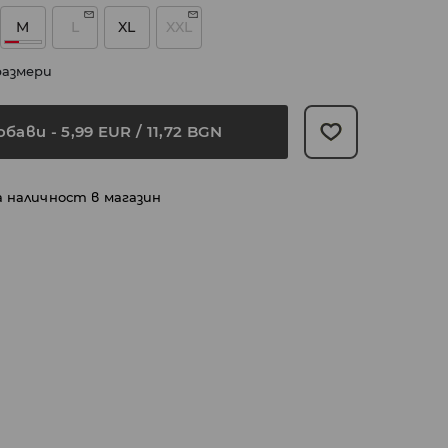
M
L
XL
XXL
размери
обави
-
5,99
EUR
/ 11,72 BGN
а наличност в магазин