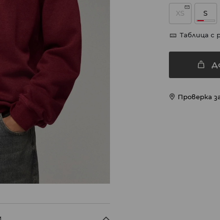
XS
S
Таблица с 
Д
Проверка з
M