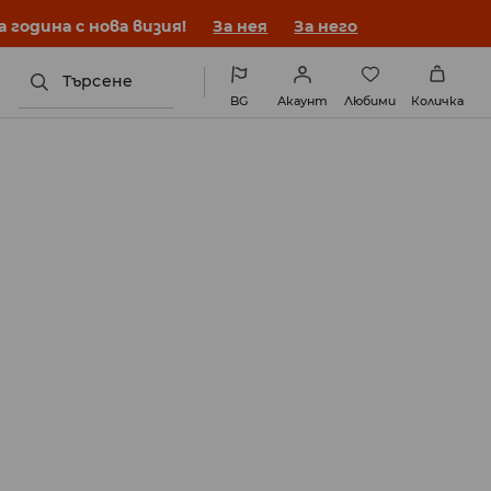
година с нова визия!
За нея
За него
Търсене
BG
Акаунт
Любими
Количка