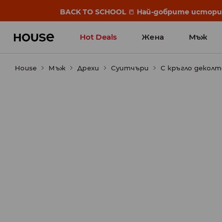
BACK TO SCHOOL
📒
Най-добрите истории 
Hot Deals
Жена
Мъж
House
Мъж
Дрехи
Суитчъри
С кръгло деколт