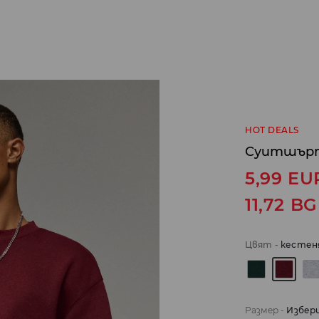
HOT DEALS
Суитшър
5,99
EU
11,72
BG
Цвят
-
кестен
Размер
-
Избер