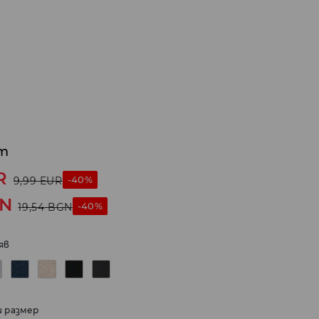
т
R
-40%
9,99
EUR
N
-40%
19,54
BGN
яв
и размер