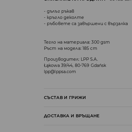
дълъг ръкав
кръгло деколте
ръбовете са завършени с вързалка
Тегло на материала: 300 gsm
Ръст на модела: 185 cm
Производител
:
LPP S.A.
Łąkowa 39/44, 80-769 Gdańsk
lpp@lppsa.com
СЪСТАВ И ГРИЖИ
Материя І
:
60% ПАМУК, 40% ПОЛИЕСТЕР
ДОСТАВКА И ВРЪЩАНЕ
МОЖЕ ДА СЕ ПЕРЕ В ПЕРАЛНАТА МАШ
Политика на доставка
30°С