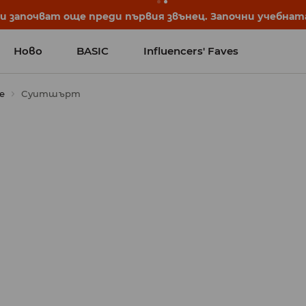
започват още преди първия звънец. Започни учебната 
Ново
BASIC
Influencers' Faves
е
Суитшърт