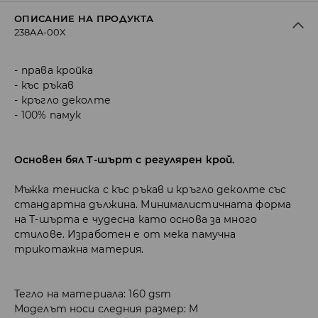
ОПИСАНИЕ НА ПРОДУКТА
238AA-00X
права кройка
къс ръкав
кръгло деколте
100% памук
Основен бял Т-шърт с регулярен крой.
Мъжка тениска с къс ръкав и кръгло деколте със
стандартна дължина. Минималистичната форма
на Т-шърта е чудесна като основа за много
стилове. Изработен е от мека памучна
трикотажна материя.
Тегло на материала: 160 gsm
Моделът носи следния размер: M