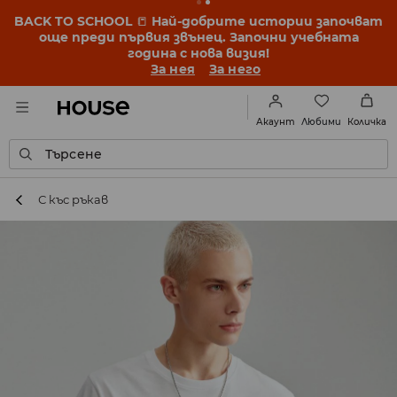
BACK TO SCHOOL
📒
Най-добрите истории започват
още преди първия звънец. Започни учебната
година с нова визия!
За нея
За него
Любими
Акаунт
Количка
Търсене
С къс ръкав