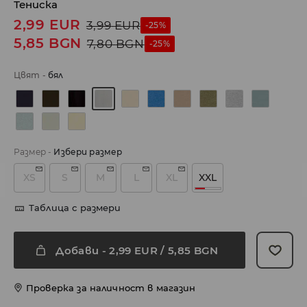
Тениска
2,99
EUR
3,99
EUR
-25%
5,85
BGN
7,80
BGN
-25%
Цвят
-
бял
Размер
-
Избери размер
XS
S
M
L
XL
XXL
Таблица с размери
Добави
-
2,99
EUR
/ 5,85 BGN
Проверка за наличност в магазин