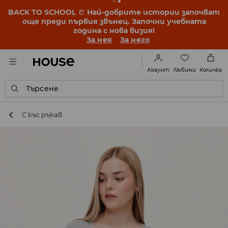
BACK TO SCHOOL
📒
Най-добрите истории започват
още преди първия звънец. Започни учебната
година с нова визия!
За нея
За него
Любими
Акаунт
Количка
Търсене
С къс ръкав