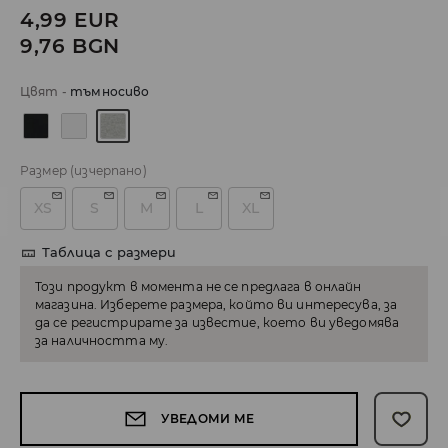
4,99
EUR
9,76
BGN
Цвят
-
тъмносиво
Размер
(изчерпано)
XS
S
M
L
XL
Таблица с размери
Този продукт в момента не се предлага в онлайн
магазина. Изберете размера, който ви интересува, за
да се регистрирате за известие, което ви уведомява
за наличността му.
УВЕДОМИ МЕ