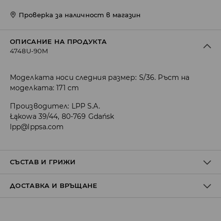
Проверка за наличност в магазин
ОПИСАНИЕ НА ПРОДУКТА
4748U-90M
Моделката носи следния размер: S/36. Ръст на
моделката: 171 cm
Производител
:
LPP S.A.
Łąkowa 39/44, 80-769 Gdańsk
lpp@lppsa.com
СЪСТАВ И ГРИЖИ
ДОСТАВКА И ВРЪЩАНЕ
Материя І
:
85% ПАМУК, 10% ВИСКОЗА, 5% ЕЛАСТАН
МОЖЕ ДА СЕ ПЕРЕ В ПЕРАЛНАТА МАШИНА, ПРИ
Политика на доставка
МАКСИМАЛНАТА ТЕМП. 30° С - ФИН ПРОЦЕС