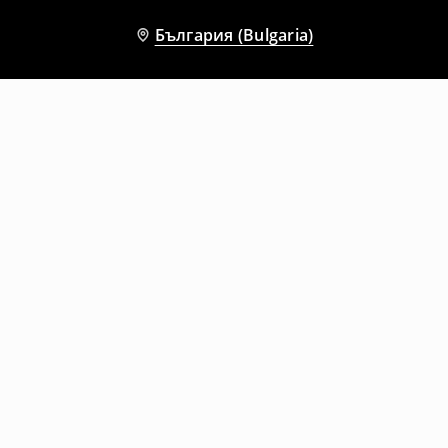
България (Bulgaria)
Други клиенти също избраха