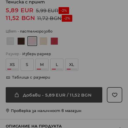
Тениска с принт
5,89
EUR
5,99
EUR
-2%
11,52
BGN
11,72
BGN
-2%
Цвят
-
пастелнорозово
Размер
-
Избери размер
XS
S
M
L
XL
Таблица с размери
Добави
-
5,89
EUR
/ 11,52 BGN
Проверка за наличност в магазин
ОПИСАНИЕ НА ПРОДУКТА