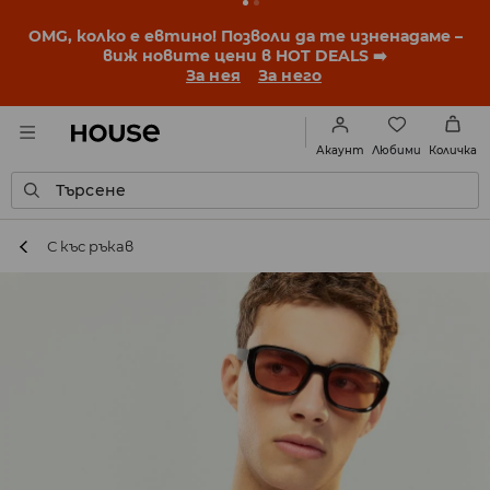
BACK TO SCHOOL
📒
Най-добрите истории започват
още преди първия звънец. Започни учебната
година с нова визия!
За нея
За него
Любими
Акаунт
Количка
Търсене
С къс ръкав