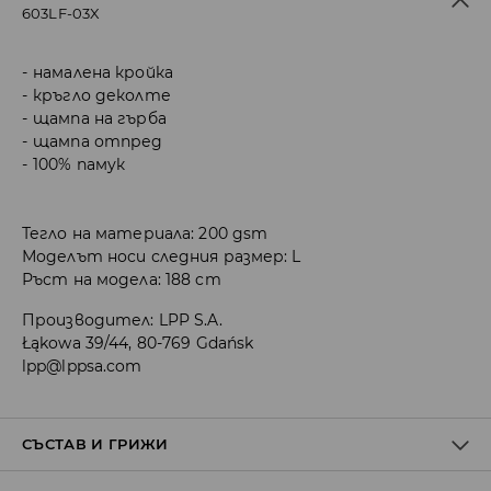
603LF-03X
намалена кройка
кръгло деколте
щампа на гърба
щампа отпред
100% памук
Тегло на материала: 200 gsm
Моделът носи следния размер: L
Ръст на модела: 188 cm
Производител
:
LPP S.A.
Łąkowa 39/44, 80-769 Gdańsk
lpp@lppsa.com
СЪСТАВ И ГРИЖИ