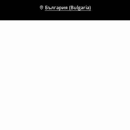
България (Bulgaria)
Други клиенти също избраха
Тениска с принт The Vampire Diaries
Тениска с принт Bibble