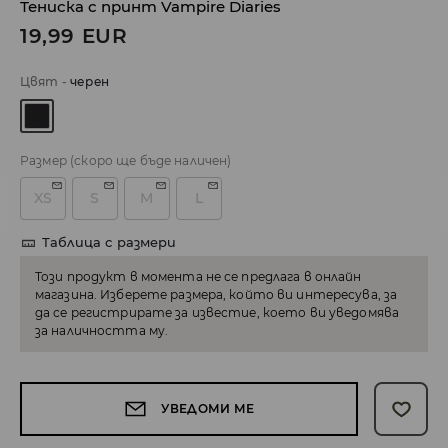
Тениска с принт Vampire Diaries
19,99
EUR
Цвят
-
черeн
Размер
(скоро ще бъде наличен)
XS
S
M
L
Таблица с размери
Този продукт в момента не се предлага в онлайн
магазина. Изберете размера, който ви интересува, за
да се регистрирате за известие, което ви уведомява
за наличността му.
УВЕДОМИ МЕ