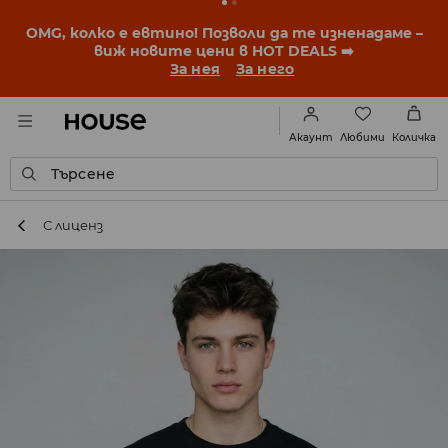
BACK TO SCHOOL
📒
Най-добрите истории започват
още преди първия звънец. Започни учебната
година с нова визия!
За нея
За него
Любими
Акаунт
Количка
Търсене
С лиценз