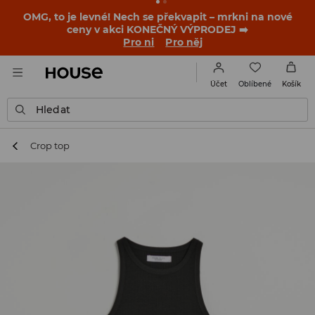
OMG, to je levné! Nech se překvapit – mrkni na nové
ceny v akci KONEČNÝ VÝPRODEJ ➡️
Pro ni
Pro něj
Oblíbené
Účet
Košík
Hledat
Crop top