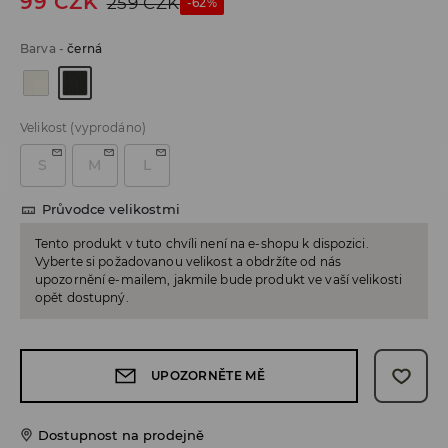
99
CZK
259
CZK
-62%
Barva
-
černá
Velikost
(vyprodáno)
S
M
L
Průvodce velikostmi
Tento produkt v tuto chvíli není na e-shopu k dispozici.
Vyberte si požadovanou velikost a obdržíte od nás
upozornění e-mailem, jakmile bude produkt ve vaší velikosti
opět dostupný.
UPOZORNĚTE MĚ
Dostupnost na prodejně