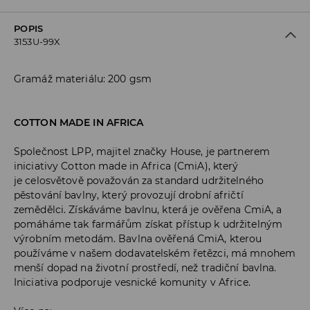
POPIS
3153U-99X
Gramáž materiálu: 200 gsm
COTTON MADE IN AFRICA
Společnost LPP, majitel značky House, je partnerem
iniciativy Cotton made in Africa (CmiA), který
je celosvětově považován za standard udržitelného
pěstování bavlny, který provozují drobní afričtí
zemědělci. Získáváme bavlnu, která je ověřena CmiA, a
pomáháme tak farmářům získat přístup k udržitelným
výrobním metodám. Bavlna ověřená CmiA, kterou
používáme v našem dodavatelském řetězci, má mnohem
menší dopad na životní prostředí, než tradiční bavlna.
Iniciativa podporuje vesnické komunity v Africe.