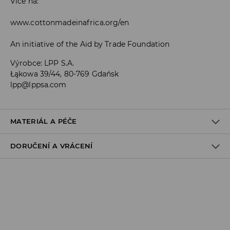
Více na:
www.cottonmadeinafrica.org/en
An initiative of the Aid by Trade Foundation
Výrobce
:
LPP S.A.
Łąkowa 39/44, 80-769 Gdańsk
lpp@lppsa.com
MATERIÁL A PÉČE
DORUČENÍ A VRÁCENÍ
Materiál I
:
95% BAVLNA, 5% ELASTAN
PRÁT V PRAČCE PŘI MAX. TEPLOTĚ 30°C - ŠETRNÝ
Zásady pro přepravu
PROGRAM
VÝROBEK SE NESMÍ BĚLIT
Odběr v obchodě:
DOPRAVA ZDARMA
VÝROBEK SE NESMÍ SUŠIT V BUBNOVÉ SUŠIČCE
1-6 pracovní dny
DPD Pickup Point:
ŽEHLENÍ PŘI MAX. TEPLOTĚ 110°C - BEZ PÁRY