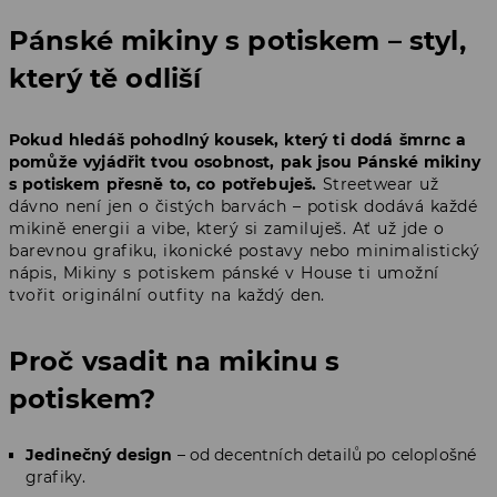
Pánské mikiny s potiskem – styl,
který tě odliší
Pokud hledáš pohodlný kousek, který ti dodá šmrnc a
pomůže vyjádřit tvou osobnost, pak jsou Pánské mikiny
s potiskem přesně to, co potřebuješ.
Streetwear už
dávno není jen o čistých barvách – potisk dodává každé
mikině energii a vibe, který si zamiluješ. Ať už jde o
barevnou grafiku, ikonické postavy nebo minimalistický
nápis, Mikiny s potiskem pánské v House ti umožní
tvořit originální outfity na každý den.
Proč vsadit na mikinu s
potiskem?
Jedinečný design
– od decentních detailů po celoplošné
grafiky.