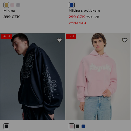
Mikina
Mikina s potiskem
899 CZK
299 CZK
759 CZK
VÝPRODEJ
-40%
-61%