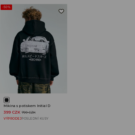
-50%
Mikina s potiskem Initial D
399 CZK
799 CZK
VÝPRODEJ
POSLEDNÍ KUSY