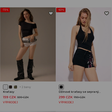
-73%
-63%
+
2
barvy
Kraťasy
Džínové kraťasy se sepraným efektem
159 CZK
299 CZK
599 CZK
799 CZK
VÝPRODEJ
VÝPRODEJ