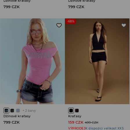
Džínové kraťasy
Džínové kraťasy
799 CZK
799 CZK
-68%
+
2
barvy
Džínové kraťasy
Kraťasy
799 CZK
159 CZK
499 CZK
VÝPRODEJ
K dispozici velikost XXS