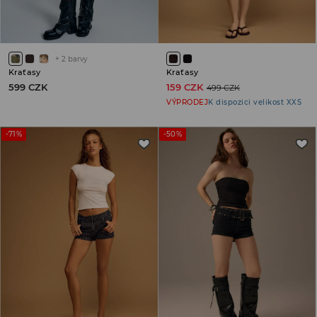
+
2
barvy
Kraťasy
Kraťasy
599 CZK
159 CZK
499 CZK
VÝPRODEJ
K dispozici velikost XXS
-71%
-50%