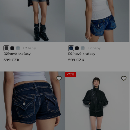
+
2
barvy
+
2
barvy
Džínové kraťasy
Džínové kraťasy
599 CZK
599 CZK
-77%