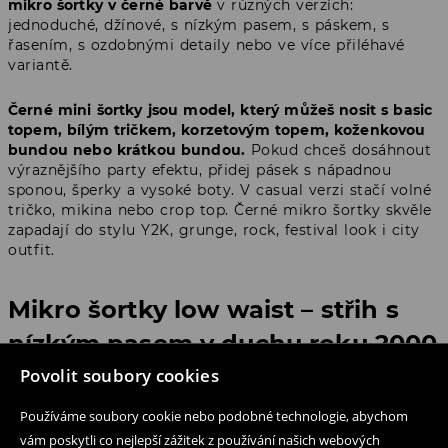
mikro šortky v černé barvě
v různých verzích:
jednoduché, džínové, s nízkým pasem, s páskem, s
řasením, s ozdobnými detaily nebo ve více přiléhavé
variantě.
Černé mini šortky jsou model, který můžeš nosit s basic
topem, bílým tričkem, korzetovým topem, koženkovou
bundou nebo krátkou bundou.
Pokud chceš dosáhnout
výraznějšího party efektu, přidej pásek s nápadnou
sponou, šperky a vysoké boty. V casual verzi stačí volné
tričko, mikina nebo crop top. Černé mikro šortky skvěle
zapadají do stylu Y2K, grunge, rock, festival look i city
outfit.
Mikro šortky low waist – střih s
nízkým pasem v duchu roku 2000
Povolit soubory cookies
Jedním z nejdůležitějších trendů v této kategorii jsou
Používáme soubory cookie nebo podobné technologie, abychom
mikro šortky low waist
, tedy krátké modely s nízkým
pasem. Jde o střih silně spojený s módou roku 2000,
vám poskytli co nejlepší zážitek z používání našich webových