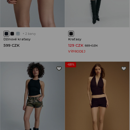
+
2
barvy
Džínové kraťasy
Kraťasy
599 CZK
129 CZK
559 CZK
VÝPRODEJ
-68%