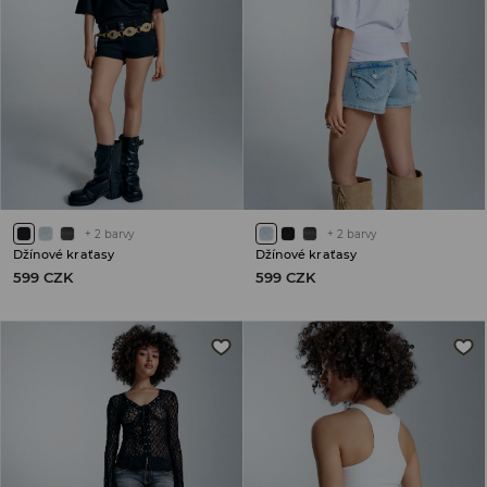
+
2
barvy
+
2
barvy
Džínové kraťasy
Džínové kraťasy
599 CZK
599 CZK