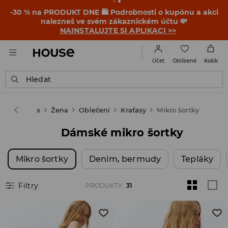
-30 % na PRODUKT DNE 🛍️ Podrobnosti o kupónu a akci
nalezneš ve svém zákaznickém účtu 💸
NAINSTALUJTE SI APLIKACI >>
Oblíbené
Účet
Košík
Hledat
House
Žena
Oblečení
Kraťasy
Mikro šortky
Dámské mikro šortky
Mikro šortky
Denim, bermudy
Tepláky
Filtry
PRODUKTY
:
31