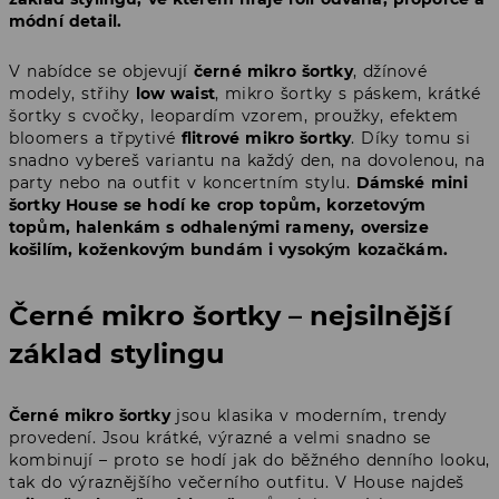
módní detail.
V nabídce se objevují
černé mikro šortky
, džínové
modely, střihy
low waist
, mikro šortky s páskem, krátké
šortky s cvočky, leopardím vzorem, proužky, efektem
bloomers a třpytivé
flitrové mikro šortky
. Díky tomu si
snadno vybereš variantu na každý den, na dovolenou, na
party nebo na outfit v koncertním stylu.
Dámské mini
šortky House se hodí ke crop topům, korzetovým
topům, halenkám s odhalenými rameny, oversize
košilím, koženkovým bundám i vysokým kozačkám.
Černé mikro šortky – nejsilnější
základ stylingu
Černé mikro šortky
jsou klasika v moderním, trendy
provedení. Jsou krátké, výrazné a velmi snadno se
kombinují – proto se hodí jak do běžného denního looku,
tak do výraznějšího večerního outfitu. V House najdeš