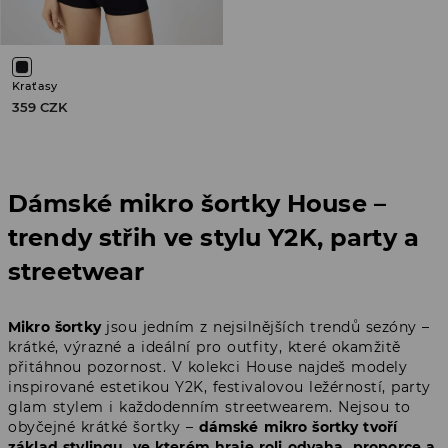
Kraťasy
359 CZK
Dámské mikro šortky House –
trendy střih ve stylu Y2K, party a
streetwear
Mikro šortky
jsou jedním z nejsilnějších trendů sezóny –
krátké, výrazné a ideální pro outfity, které okamžitě
přitáhnou pozornost. V kolekci House najdeš modely
inspirované estetikou Y2K, festivalovou ležérností, party
glam stylem i každodenním streetwearem. Nejsou to
obyčejné krátké šortky –
dámské mikro šortky tvoří
základ stylingu, ve kterém hraje roli odvaha, proporce a