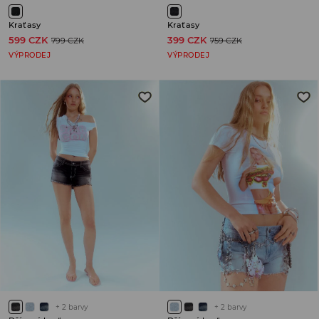
Kraťasy
Kraťasy
599 CZK
399 CZK
799 CZK
759 CZK
VÝPRODEJ
VÝPRODEJ
+
2
barvy
+
2
barvy