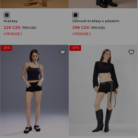
Kraťasy
Džínové kraťasy s páskem
229 CZK
399 CZK
799 CZK
799 CZK
VÝPRODEJ
VÝPRODEJ
-25%
-47%