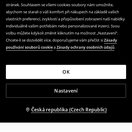
který se vrátil v nové, stylovější podobě.
Mini šortky low
stránek. Souhlasem se všemi cookies soubory nám umožníte,
waist nejlépe vypadají s krátkými topy, přiléhavými
abychom se starali o váš komfort při nákupech na základě vašich
tričky, halenkami s odhalenými rameny a korzetovými
vlastních preferencí, zvyklostí a přizpůsobení zobrazení naší nabídky
střihy.
individuálně vašim potřebám nebo personalizované inzerci. Svou
volbu můžete kdykoli změnit kliknutím na možnost „Nastavení“.
V House najdeš černé mikro šortky low waist, ale také
Chcete-li se dozvědět více, doporučujeme vám přečíst si
Zásady
hnědé, grafitové nebo vzorované modely. Obzvlášť
módně působí verze s páskem, cvočky, kontrastním
používání souborů cookie
a
Zásady ochrany osobních údajů
.
prošitím nebo výrazným potiskem.
Přiléhavé mini šortky
s nízkým pasem zvýrazňují siluetu a dodávají stylingu
odvážnější, trendy charakter.
OK
Džínové mini šortky – denim v
nejkratší verzi
Nastavení
Džínové mini šortky
jsou povinným prvkem letního i
Česká republika (Czech Republic)
festivalového šatníku. V kolekci House se objevují
modely v různých odstínech denimu: tmavě modré,
grafitové, světle modré i černé. Díky tomu si můžeš
vybrat klasické
džínové mini šortky
nebo výraznější