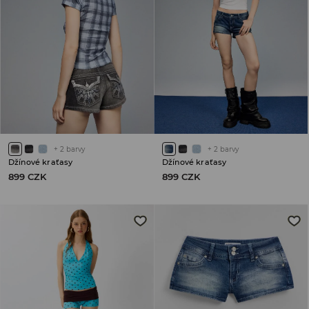
+
2
barvy
+
2
barvy
Džínové kraťasy
Džínové kraťasy
899 CZK
899 CZK