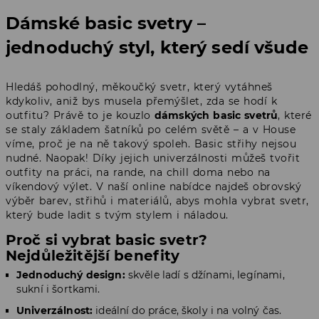
Dámské basic svetry –
jednoduchý styl, který sedí všude
Hledáš pohodlný, měkoučký svetr, který vytáhneš
kdykoliv, aniž bys musela přemýšlet, zda se hodí k
outfitu? Právě to je kouzlo
dámských basic svetrů
, které
se staly základem šatníků po celém světě – a v House
víme, proč je na ně takový spoleh. Basic střihy nejsou
nudné. Naopak! Díky jejich univerzálnosti můžeš tvořit
outfity na práci, na rande, na chill doma nebo na
víkendový výlet. V naší online nabídce najdeš obrovský
výběr barev, střihů i materiálů, abys mohla vybrat svetr,
který bude ladit s tvým stylem i náladou.
Proč si vybrat basic svetr?
Nejdůležitější benefity
Jednoduchý design:
skvěle ladí s džínami, legínami,
sukní i šortkami.
Univerzálnost:
ideální do práce, školy i na volný čas.