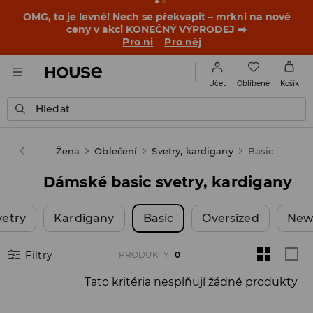
OMG, to je levné! Nech se překvapit – mrkni na nové
ceny v akci KONEČNÝ VÝPRODEJ ➡️
Pro ni
Pro něj
Oblíbené
Účet
Košík
Hledat
House
Žena
Oblečení
Svetry, kardigany
Basic
Dámské basic svetry, kardigany
vetry
Kardigany
Basic
Oversized
New
Filtry
PRODUKTY
:
0
Tato kritéria nesplňují žádné produkty