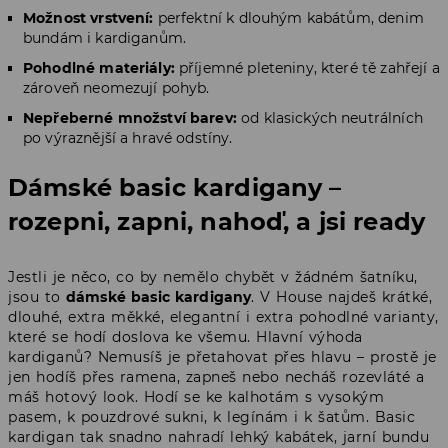
Možnost vrstvení:
perfektní k dlouhým kabátům, denim
bundám i kardiganům.
Pohodlné materiály:
příjemné pleteniny, které tě zahřejí a
zároveň neomezují pohyb.
Nepřeberné množství barev:
od klasických neutrálních
po výraznější a hravé odstíny.
Dámské basic kardigany –
rozepni, zapni, nahoď, a jsi ready
Jestli je něco, co by nemělo chybět v žádném šatníku,
jsou to
dámské basic kardigany
. V House najdeš krátké,
dlouhé, extra měkké, elegantní i extra pohodlné varianty,
které se hodí doslova ke všemu. Hlavní výhoda
kardiganů? Nemusíš je přetahovat přes hlavu – prostě je
jen hodíš přes ramena, zapneš nebo necháš rozevláté a
máš hotový look. Hodí se ke kalhotám s vysokým
pasem, k pouzdrové sukni, k legínám i k šatům. Basic
kardigan tak snadno nahradí lehký kabátek, jarní bundu