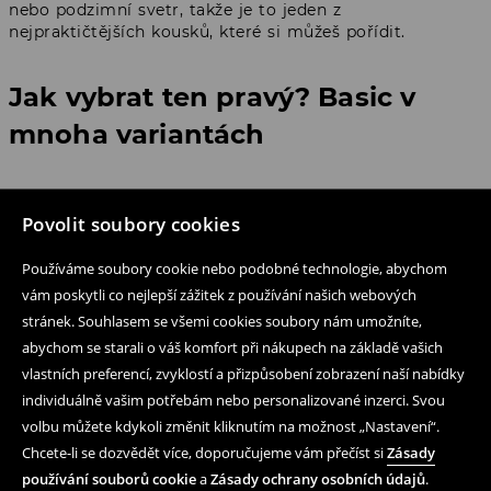
nebo podzimní svetr, takže je to jeden z
nejpraktičtějších kousků, které si můžeš pořídit.
Jak vybrat ten pravý? Basic v
mnoha variantách
Při výběru správného svetru nebo kardiganu se vyplatí
zaměřit na tři věci: materiál, střih a to, kdy ho plánuješ
Povolit soubory cookies
nosit. Pokud miluješ extrémní měkkost, zkus chenillové
basic svetry – jsou ideální na podzim i zimu a skvěle se
Používáme soubory cookie nebo podobné technologie, abychom
nosí k džínám i širokým kalhotám.
Dámské basic svetry
vám poskytli co nejlepší zážitek z používání našich webových
s výstřihem do V dodají outfitu elegantní vibe a hodí se
stránek. Souhlasem se všemi cookies soubory nám umožníte,
i na formálnější příležitosti. Dlouhé basic kardigany zase
abychom se starali o váš komfort při nákupech na základě vašich
snadno nahradí lehký kabát na jaře nebo na teplejší
podzimní dny. Pokud ti záleží na přírodních materiálech,
vlastních preferencí, zvyklostí a přizpůsobení zobrazení naší nabídky
mrkni na naše bavlněné modely nebo varianty s příměsí
individuálně vašim potřebám nebo personalizované inzerci. Svou
vlny – jsou ideální pro ty, kdo chtějí kvalitní a prodyšný
volbu můžete kdykoli změnit kliknutím na možnost „Nastavení“.
kousek.
Chcete-li se dozvědět více, doporučujeme vám přečíst si
Zásady
používání souborů cookie
a
Zásady ochrany osobních údajů
.