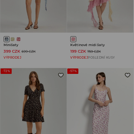
Minišaty
Květinové midi šaty
399 CZK
199 CZK
699 CZK
759 CZK
VÝPRODEJ
VÝPRODEJ
POSLEDNÍ KUSY
-72%
-57%