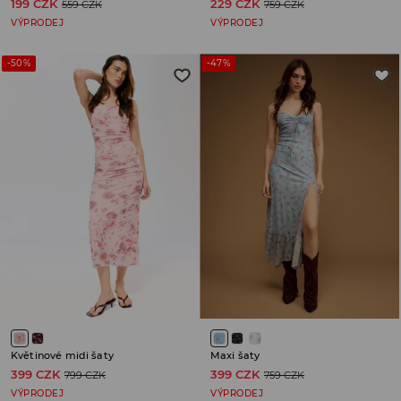
199 CZK
229 CZK
559 CZK
759 CZK
VÝPRODEJ
VÝPRODEJ
-50%
-47%
Květinové midi šaty
Maxi šaty
399 CZK
399 CZK
799 CZK
759 CZK
VÝPRODEJ
VÝPRODEJ