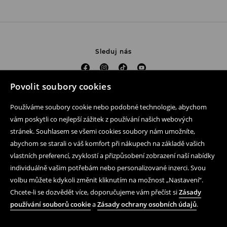
Sleduj nás
Povolit soubory cookies
Pomoc a kontakt
Používáme soubory cookie nebo podobné technologie, abychom
Nákup produktu on-line
vám poskytli co nejlepší zážitek z používání našich webových
stránek. Souhlasem se všemi cookies soubory nám umožníte,
Mobilní aplikaci
abychom se starali o váš komfort při nákupech na základě vašich
vlastních preferencí, zvyklostí a přizpůsobení zobrazení naší nabídky
Obchodní podmínky a ochrana osobních údajů
individuálně vašim potřebám nebo personalizované inzerci. Svou
Právní záležitosti
volbu můžete kdykoli změnit kliknutím na možnost „Nastavení“.
Chcete-li se dozvědět více, doporučujeme vám přečíst si
Zásady
LPP
používání souborů cookie
a
Zásady ochrany osobních údajů
.
Podle zákona o evidenci tržeb je prodávající povinen vystavit
kupujícímu účtenku. Zároveň je povinen zaevidovat přijatou