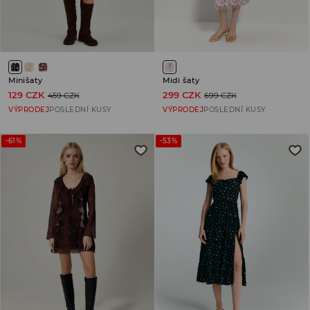
Minišaty
Midi šaty
129 CZK
299 CZK
459 CZK
699 CZK
VÝPRODEJ
POSLEDNÍ KUSY
VÝPRODEJ
POSLEDNÍ KUSY
-61%
-53%