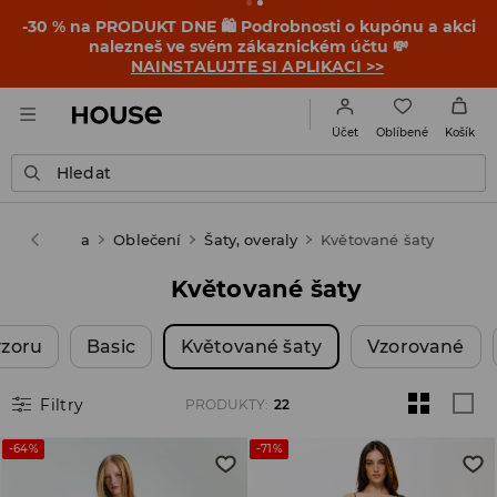
-30 % na PRODUKT DNE 🛍️ Podrobnosti o kupónu a akci
nalezneš ve svém zákaznickém účtu 💸
NAINSTALUJTE SI APLIKACI >>
Oblíbené
Účet
Košík
Hledat
use
Žena
Oblečení
Šaty, overaly
Květované šaty
Květované šaty
vzoru
Basic
Květované šaty
Vzorované
Filtry
PRODUKTY
:
22
-64%
-71%