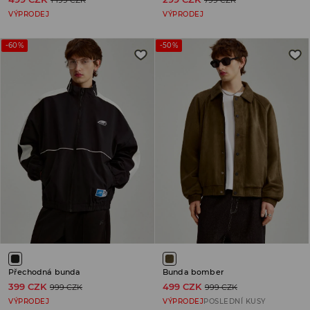
1 199 CZK
799 CZK
VÝPRODEJ
VÝPRODEJ
-60%
-50%
Přechodná bunda
Bunda bomber
399 CZK
499 CZK
999 CZK
999 CZK
VÝPRODEJ
VÝPRODEJ
POSLEDNÍ KUSY