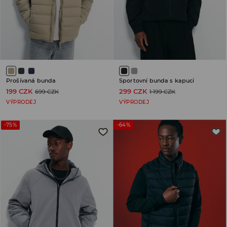
Prošívaná bunda
Sportovní bunda s kapucí
199 CZK
299 CZK
699 CZK
1 199 CZK
VÝPRODEJ
VÝPRODEJ
-75%
-64%