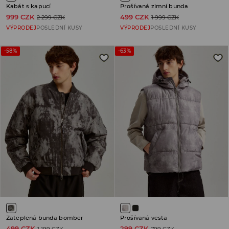
Kabát s kapucí
Prošívaná zimní bunda
999 CZK
499 CZK
2 299 CZK
1 999 CZK
VÝPRODEJ
POSLEDNÍ KUSY
VÝPRODEJ
POSLEDNÍ KUSY
-58%
-63%
Zateplená bunda bomber
Prošívaná vesta
499 CZK
299 CZK