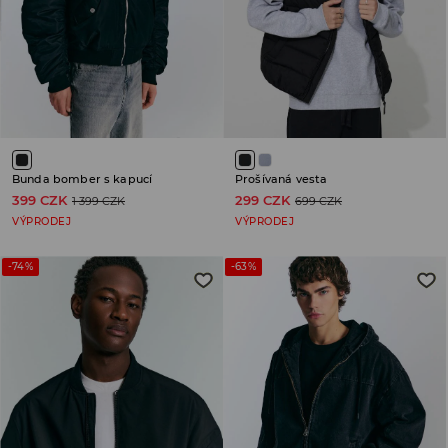
Bunda bomber s kapucí
Prošívaná vesta
399 CZK
299 CZK
1 399 CZK
699 CZK
VÝPRODEJ
VÝPRODEJ
-74%
-63%