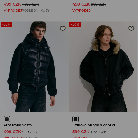
499 CZK
499 CZK
1 399 CZK
999 CZK
VÝPRODEJ
POSLEDNÍ KUSY
VÝPRODEJ
-50%
-50%
Prošívaná vesta
Džínová bunda s kapucí
499 CZK
599 CZK
999 CZK
1 199 CZK