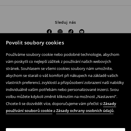
Sleduj nás
Povolit soubory cookies
Pomoc a kontakt
Používáme soubory cookie nebo podobné technologie, abychom
Nákup produktu on-line
vám poskytli co nejlepší zážitek z používání našich webových
stránek. Souhlasem se všemi cookies soubory nám umožníte,
Mobilní aplikaci
abychom se starali o váš komfort při nákupech na základě vašich
vlastních preferencí, zvyklostí a přizpůsobení zobrazení naší nabídky
Obchodní podmínky a ochrana osobních údajů
individuálně vašim potřebám nebo personalizované inzerci. Svou
Právní záležitosti
volbu můžete kdykoli změnit kliknutím na možnost „Nastavení“.
Chcete-li se dozvědět více, doporučujeme vám přečíst si
Zásady
LPP
používání souborů cookie
a
Zásady ochrany osobních údajů
.
Podle zákona o evidenci tržeb je prodávající povinen vystavit
kupujícímu účtenku. Zároveň je povinen zaevidovat přijatou
tržbu u správce daně online; v případě technického výpadku
pak nejpozději do 48 hodin.