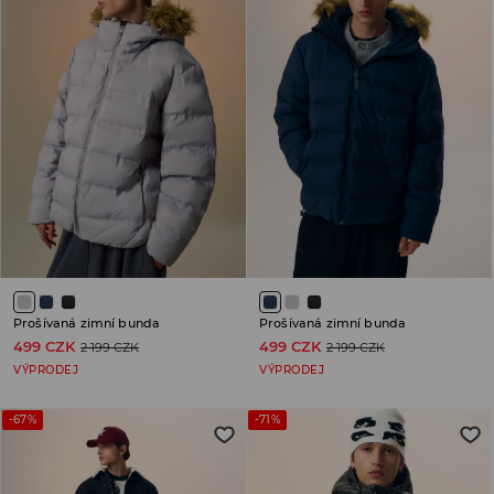
Prošívaná zimní bunda
Prošívaná zimní bunda
499 CZK
499 CZK
2 199 CZK
2 199 CZK
VÝPRODEJ
VÝPRODEJ
-67%
-71%