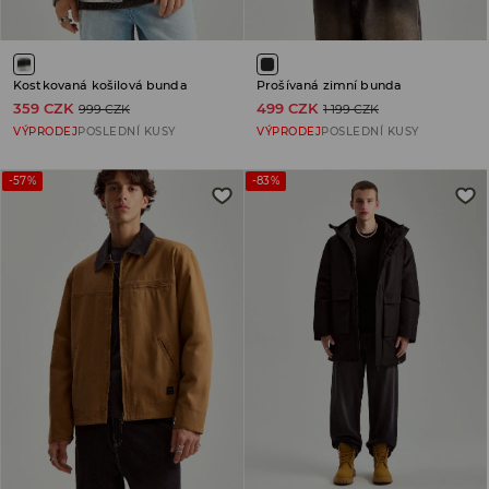
Kostkovaná košilová bunda
Prošívaná zimní bunda
359 CZK
499 CZK
999 CZK
1 199 CZK
VÝPRODEJ
POSLEDNÍ KUSY
VÝPRODEJ
POSLEDNÍ KUSY
-57%
-83%