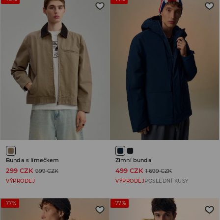
Bunda s límečkem
Zimní bunda
299 CZK
499 CZK
999 CZK
1 699 CZK
VÝPRODEJ
VÝPRODEJ
POSLEDNÍ KUSY
-77%
-77%