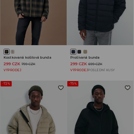
Kostkovaná košilová bunda
Prošívaná bunda
299 CZK
299 CZK
799 CZK
699 CZK
VÝPRODEJ
VÝPRODEJ
POSLEDNÍ KUSY
-72%
-75%