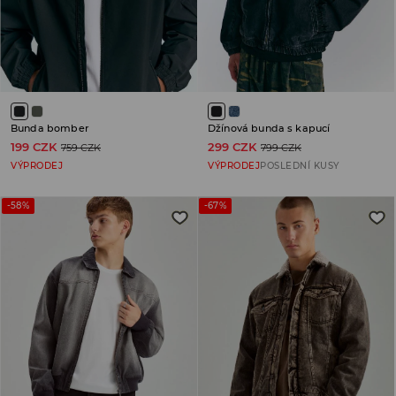
Bunda bomber
Džínová bunda s kapucí
199 CZK
299 CZK
759 CZK
799 CZK
VÝPRODEJ
VÝPRODEJ
POSLEDNÍ KUSY
-58%
-67%