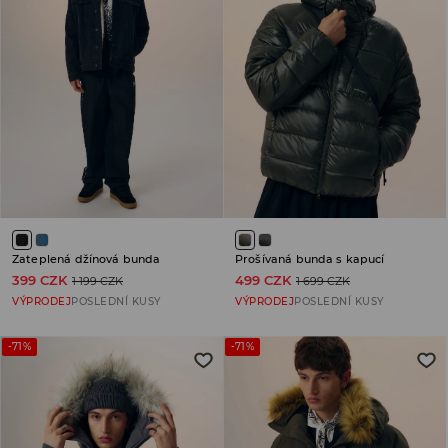
Zateplená džínová bunda
Prošívaná bunda s kapucí
399 CZK
499 CZK
1 199 CZK
1 699 CZK
VÝPRODEJ
POSLEDNÍ KUSY
VÝPRODEJ
POSLEDNÍ KUSY
-71%
-71%