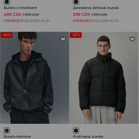
Bunda s límečkem
Zateplená džínová bunda
499 CZK
399 CZK
1 399 CZK
1 199 CZK
VÝPRODEJ
POSLEDNÍ KUSY
VÝPRODEJ
POSLEDNÍ KUSY
-64%
-50%
Bunda bomber
Prošívaná bunda