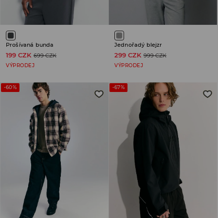
Prošívaná bunda
Jednořadý blejzr
199 CZK
299 CZK
699 CZK
999 CZK
VÝPRODEJ
VÝPRODEJ
-60%
-67%