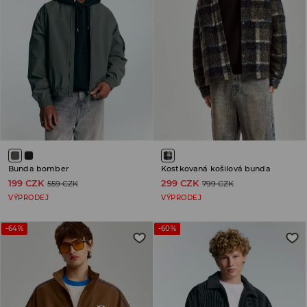
Bunda bomber
Kostkovaná košilová bunda
199 CZK
299 CZK
559 CZK
799 CZK
VÝPRODEJ
VÝPRODEJ
-64%
-60%