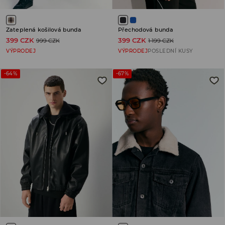
Zateplená košilová bunda
Přechodová bunda
399 CZK
399 CZK
999 CZK
1 199 CZK
VÝPRODEJ
VÝPRODEJ
POSLEDNÍ KUSY
-64%
-67%