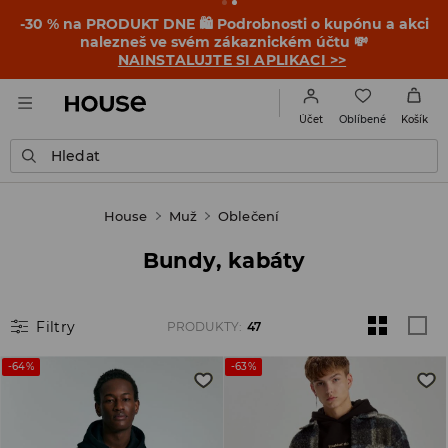
-30 % na PRODUKT DNE 🛍️ Podrobnosti o kupónu a akci
nalezneš ve svém zákaznickém účtu 💸
NAINSTALUJTE SI APLIKACI >>
Oblíbené
Účet
Košík
Hledat
House
Muž
Oblečení
Bundy, kabáty
Filtry
PRODUKTY
:
47
-64%
-63%