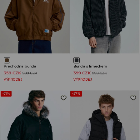
Přechodná bunda
Bunda s límečkem
359 CZK
399 CZK
999 CZK
999 CZK
VÝPRODEJ
VÝPRODEJ
-71%
-57%