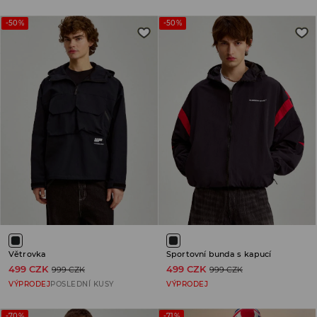
-50%
-50%
Větrovka
Sportovní bunda s kapucí
499 CZK
499 CZK
999 CZK
999 CZK
VÝPRODEJ
POSLEDNÍ KUSY
VÝPRODEJ
-70%
-71%