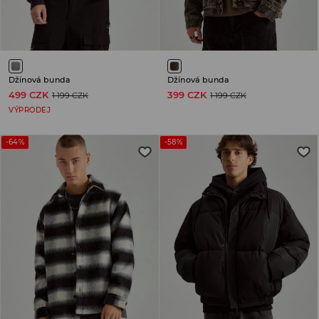
Džínová bunda
Džínová bunda
499 CZK
399 CZK
1 199 CZK
1 199 CZK
VÝPRODEJ
-64%
-58%