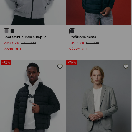
Sportovní bunda s kapucí
Prošívaná vesta
299 CZK
199 CZK
1 199 CZK
559 CZK
VÝPRODEJ
VÝPRODEJ
-72%
-70%