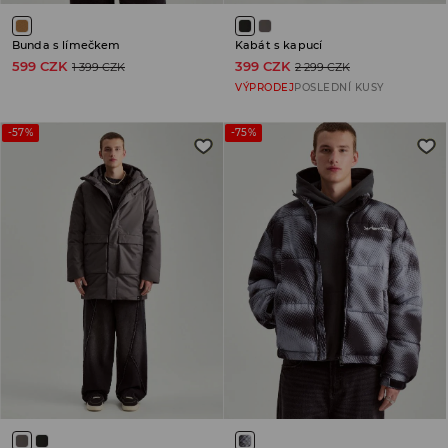
Bunda s límečkem
Kabát s kapucí
599 CZK
399 CZK
1 399 CZK
2 299 CZK
VÝPRODEJ
POSLEDNÍ KUSY
-57%
-75%