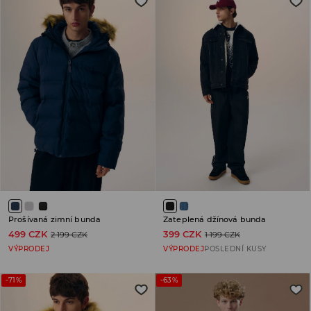
Prošívaná zimní bunda
Zateplená džínová bunda
499 CZK
399 CZK
2 199 CZK
1 199 CZK
VÝPRODEJ
VÝPRODEJ
POSLEDNÍ KUSY
-71%
-63%