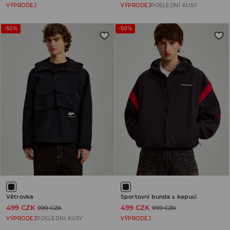
VÝPRODEJ
VÝPRODEJ
POSLEDNÍ KUSY
-50%
-50%
Větrovka
Sportovní bunda s kapucí
499 CZK
499 CZK
999 CZK
999 CZK
VÝPRODEJ
POSLEDNÍ KUSY
VÝPRODEJ