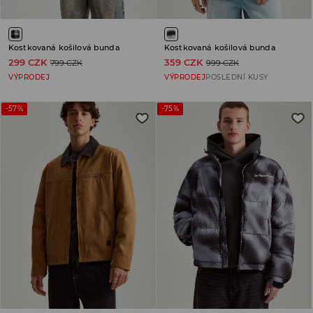
Kostkovaná košilová bunda
Kostkovaná košilová bunda
299 CZK
359 CZK
799 CZK
999 CZK
VÝPRODEJ
VÝPRODEJ
POSLEDNÍ KUSY
-57%
-75%