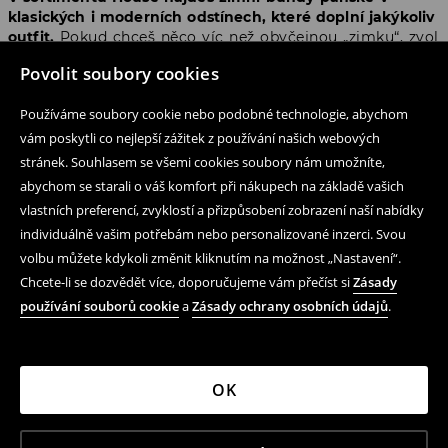
klasických i moderních odstínech, které doplní jakýkoliv
outfit.
Pokud chceš něco víc než obyčejnou „zimku“, zvol
bundu s kontrastní podšívkou, viditelným zipem nebo
Povolit soubory cookies
texturou. Některé modely kombinují hladké látky s
prošíváním, čímž vytvářejí zajímavý vizuální efekt.
Tyto
Používáme soubory cookie nebo podobné technologie, abychom
bundy se hodí jak ke sportovnímu outfitu, tak i k
městskému stylu.
vám poskytli co nejlepší zážitek z používání našich webových
stránek. Souhlasem se všemi cookies soubory nám umožníte,
abychom se starali o váš komfort při nákupech na základě vašich
Nejlepší pánské zimní bundy –
vlastních preferencí, zvyklostí a přizpůsobení zobrazení naší nabídky
tipy, podle čeho vybírat
individuálně vašim potřebám nebo personalizované inzerci. Svou
volbu můžete kdykoli změnit kliknutím na možnost „Nastavení“.
Chcete-li se dozvědět více, doporučujeme vám přečíst si
Zásady
Aby ses zorientoval v tolika možnostech, zde jsou
klíčová kritéria pro nejlepší pánské zimní bundy, které
používání souborů cookie
a
Zásady ochrany osobních údajů
.
spojují funkčnost a styl.
Vhodná výplň
– zimní bundy by měly mít dostatek
izolace, ale ne příliš překážející vrstvy.
OK
Kapuce
– ideálně nastavitelná nebo odnímatelná.
Materiál
– ideální kombinace pevnosti, odolnosti a