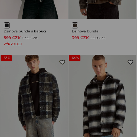
Džínová bunda s kapucí
Džínová bunda
599 CZK
399 CZK
1 199 CZK
1 199 CZK
VÝPRODEJ
-63%
-64%