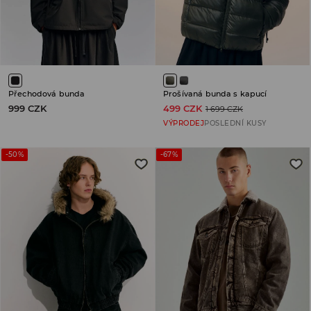
Přechodová bunda
Prošívaná bunda s kapucí
999 CZK
499 CZK
1 699 CZK
VÝPRODEJ
POSLEDNÍ KUSY
-50%
-67%