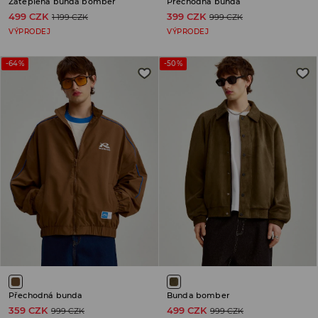
Zateplená bunda bomber
Přechodná bunda
499 CZK
399 CZK
1 199 CZK
999 CZK
VÝPRODEJ
VÝPRODEJ
-64%
-50%
Přechodná bunda
Bunda bomber
359 CZK
499 CZK
999 CZK
999 CZK