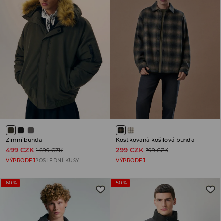
Zimní bunda
Kostkovaná košilová bunda
499 CZK
299 CZK
1 699 CZK
799 CZK
VÝPRODEJ
POSLEDNÍ KUSY
VÝPRODEJ
-60%
-50%