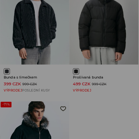
Bunda s límečkem
Prošívaná bunda
399 CZK
499 CZK
999 CZK
999 CZK
VÝPRODEJ
POSLEDNÍ KUSY
VÝPRODEJ
-71%