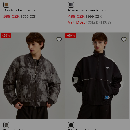
Bunda s límečkem
Prošívaná zimní bunda
599 CZK
499 CZK
1 399 CZK
1 999 CZK
VÝPRODEJ
POSLEDNÍ KUSY
-58%
-60%