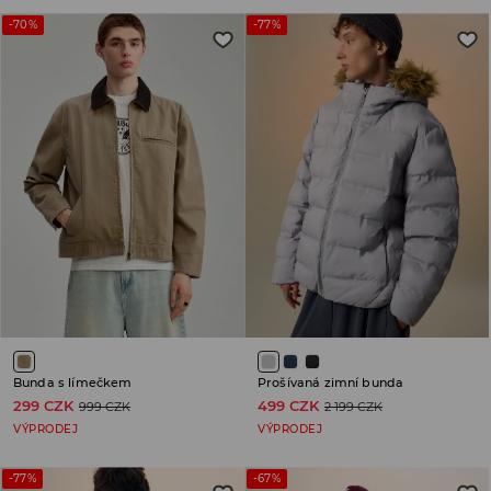
-70%
-77%
Bunda s límečkem
Prošívaná zimní bunda
299 CZK
499 CZK
999 CZK
2 199 CZK
VÝPRODEJ
VÝPRODEJ
-77%
-67%