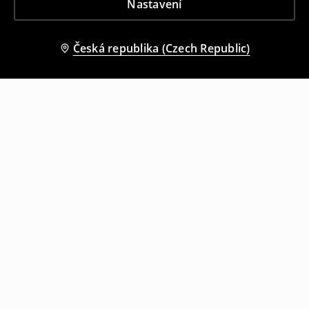
Nastavení
prodyšnosti.
Kapsy
– dostatek vnějších i vnitřních kapes pro praktické
použití.
Česká republika (Czech Republic)
Střih
– měl by umožnit vrstvení, ale zároveň držet tvar.
Pánské zimní bundy s kožíškem –
pro extra ochranu
Pro ty, kteří hledají chvíle s nádechem luxusu, jsou tu
pánské zimní bundy s kožíškem.
Kožešina (nebo umělá)
kolem kapuce dodá bundě charakter a zároveň chrání
před větrem a sněhem.
V House najdeš modely, které
kombinují kožíšek s praktickým střihem – ideální pro
chladnější městské dny.
Zimní pánské bundy – hřejivost a
komfort v jednom