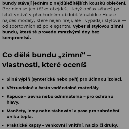
bundy stávají jedním z nejdůležitějších kousků oblečení.
Bez nich se jen těžko obejdeš, i když občas sáhneš po
lehčí vrstvě v přechodném období. V nabídce House
najdeš modely, které nejen hřejí, ale i vypadají stylově —
od sportovních až po elegantní.
Vyber si stylovou zimní
bundu, která tě provede mrazivými dny bez
kompromisů.
Co dělá bundu „zimní“ –
vlastnosti, které oceníš
Silná výplň (syntetická nebo peří) pro účinnou izolaci.
Větruodolné a často voděodolné materiály.
Kapuce – pevná nebo odnímatelná – pro ochranu
hlavy.
Manžety, lemy nebo stahování v pase pro zabránění
úniku tepla.
Praktické kapsy – venkovní i vnitřní, na zip či druky.