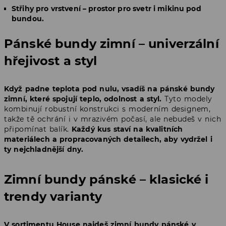
Střihy pro vrstvení – prostor pro svetr i mikinu pod
bundou.
Pánské bundy zimní – univerzální
hřejivost a styl
Když padne teplota pod nulu, vsadíš na pánské bundy
zimní, které spojují teplo, odolnost a styl.
Tyto modely
kombinují robustní konstrukci s moderním designem,
takže tě ochrání i v mrazivém počasí, ale nebudeš v nich
připomínat balík.
Každý kus staví na kvalitních
materiálech a propracovaných detailech, aby vydržel i
ty nejchladnější dny.
Zimní bundy pánské – klasické i
trendy varianty
V sortimentu House najdeš zimní bundy pánské v