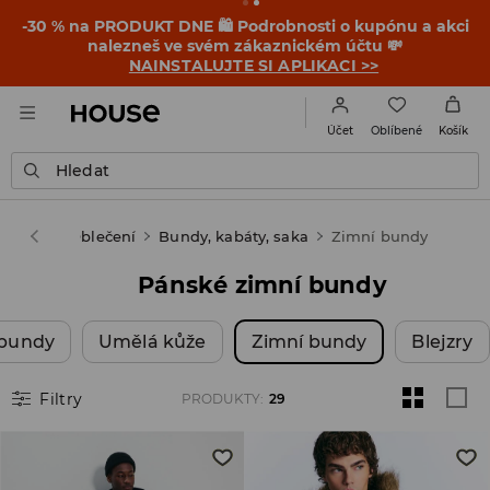
-30 % na PRODUKT DNE 🛍️ Podrobnosti o kupónu a akci
nalezneš ve svém zákaznickém účtu 💸
NAINSTALUJTE SI APLIKACI >>
Oblíbené
Účet
Košík
Hledat
Muž
Oblečení
Bundy, kabáty, saka
Zimní bundy
Pánské zimní bundy
 bundy
Umělá kůže
Zimní bundy
Blejzry
Filtry
PRODUKTY
:
29