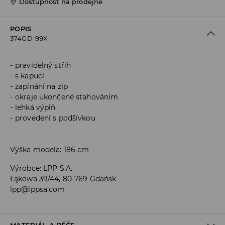
Dostupnost na prodejně
POPIS
374GD-99X
pravidelný střih
s kapucí
zapínání na zip
okraje ukončené stahováním
lehká výplň
provedení s podšívkou
Výška modela: 186 cm
Výrobce
:
LPP S.A.
Łąkowa 39/44, 80-769 Gdańsk
lpp@lppsa.com