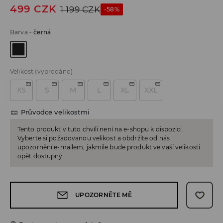
499
CZK
1 199
CZK
-58%
Barva
-
černá
Velikost
(vyprodáno)
XS
S
M
L
XL
XXL
Průvodce velikostmi
Tento produkt v tuto chvíli není na e-shopu k dispozici.
Vyberte si požadovanou velikost a obdržíte od nás
upozornění e-mailem, jakmile bude produkt ve vaší velikosti
opět dostupný.
UPOZORNĚTE MĚ