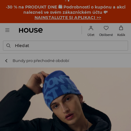
-30 % na PRODUKT DNE 🛍️ Podrobnosti o kupónu a akci
nalezneš ve svém zákaznickém účtu 💸
NAINSTALUJTE SI APLIKACI >>
Oblíbené
Účet
Košík
Hledat
Bundy pro přechodné období