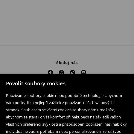
Sleduj nás
Povolit soubory cookies
Pomoc a kontakt
Používáme soubory cookie nebo podobné technologie, abychom
Nákup produktu on-line
vám poskytli co nejlepší zážitek z používání našich webových
stránek. Souhlasem se všemi cookies soubory nám umožníte,
Mobilní aplikaci
abychom se starali o váš komfort při nákupech na základě vašich
vlastních preferencí, zvyklostí a přizpůsobení zobrazení naší nabídky
Obchodní podmínky a ochrana osobních údajů
individuálně vašim potřebám nebo personalizované inzerci. Svou