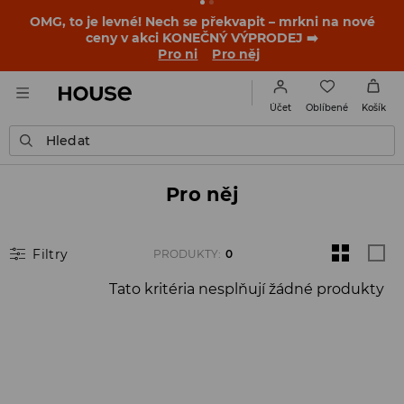
OMG, to je levné! Nech se překvapit – mrkni na nové
ceny v akci KONEČNÝ VÝPRODEJ ➡️
Pro ni
Pro něj
Oblíbené
Účet
Košík
Hledat
Pro něj
Filtry
PRODUKTY
:
0
Tato kritéria nesplňují žádné produkty