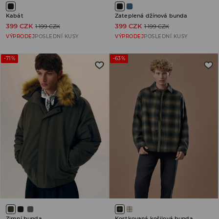
Kabát
Zateplená džínová bunda
399 CZK
399 CZK
1 199 CZK
1 199 CZK
VÝPRODEJ
POSLEDNÍ KUSY
VÝPRODEJ
POSLEDNÍ KUSY
-71%
-63%
Zimní bunda
Kostkovaná košilová bunda