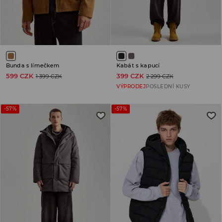
Bunda s límečkem
Kabát s kapucí
599 CZK
399 CZK
1 399 CZK
2 299 CZK
VÝPRODEJ
POSLEDNÍ KUSY
-57%
-57%