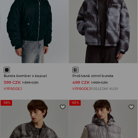
Bunda bomber s kapucí
Prošívaná zimní bunda
399 CZK
499 CZK
1 399 CZK
1 999 CZK
VÝPRODEJ
VÝPRODEJ
POSLEDNÍ KUSY
-58%
-63%