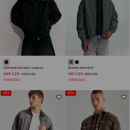
Džínová bunda s kapucí
Bunda bomber
599 CZK
199 CZK
1 199 CZK
559 CZK
VÝPRODEJ
VÝPRODEJ
-58%
-67%