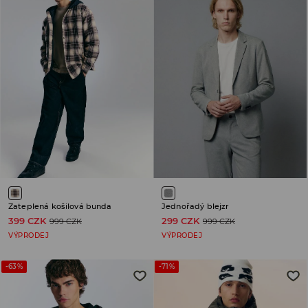
Zateplená košilová bunda
Jednořadý blejzr
399 CZK
299 CZK
999 CZK
999 CZK
VÝPRODEJ
VÝPRODEJ
-63%
-71%