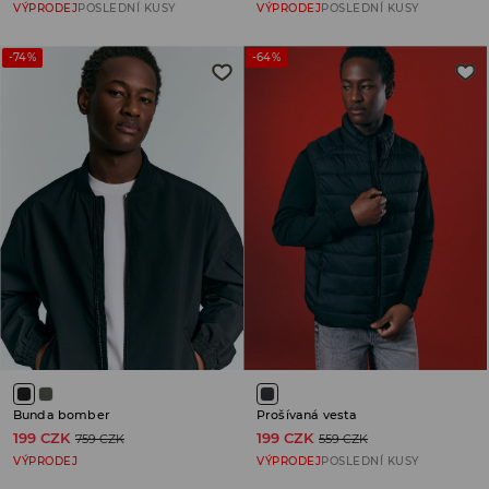
VÝPRODEJ
POSLEDNÍ KUSY
VÝPRODEJ
POSLEDNÍ KUSY
-74%
-64%
Bunda bomber
Prošívaná vesta
199 CZK
199 CZK
759 CZK
559 CZK
VÝPRODEJ
VÝPRODEJ
POSLEDNÍ KUSY