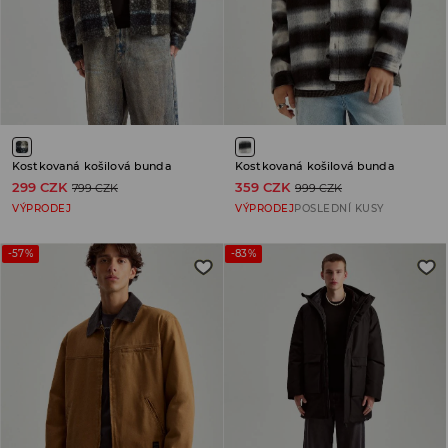
Kostkovaná košilová bunda
Kostkovaná košilová bunda
299 CZK
359 CZK
799 CZK
999 CZK
VÝPRODEJ
VÝPRODEJ
POSLEDNÍ KUSY
-57%
-83%