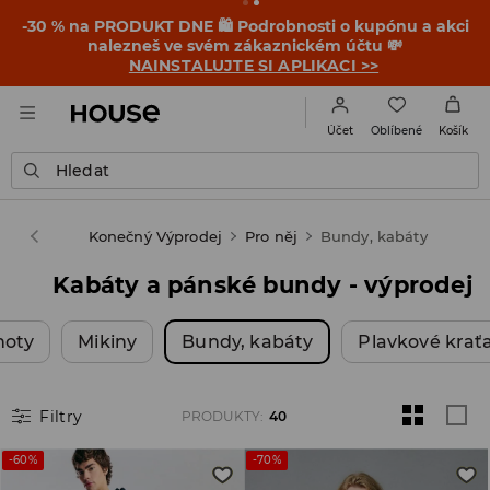
-30 % na PRODUKT DNE 🛍️ Podrobnosti o kupónu a akci
nalezneš ve svém zákaznickém účtu 💸
NAINSTALUJTE SI APLIKACI >>
Oblíbené
Účet
Košík
Hledat
House
Konečný Výprodej
Pro něj
Bundy, kabáty
Kabáty a pánské bundy - výprodej
hoty
Mikiny
Bundy, kabáty
Plavkové krať
Filtry
PRODUKTY
:
40
-60%
-70%