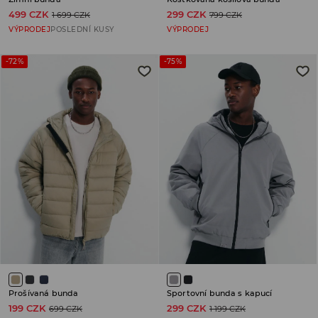
499 CZK
299 CZK
1 699 CZK
799 CZK
VÝPRODEJ
POSLEDNÍ KUSY
VÝPRODEJ
-72%
-75%
Prošívaná bunda
Sportovní bunda s kapucí
199 CZK
299 CZK
699 CZK
1 199 CZK