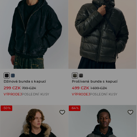
Džínová bunda s kapucí
Prošívaná bunda s kapucí
299 CZK
499 CZK
799 CZK
1 699 CZK
VÝPRODEJ
POSLEDNÍ KUSY
VÝPRODEJ
POSLEDNÍ KUSY
-50%
-64%