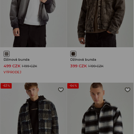
Džínová bunda
Džínová bunda
499 CZK
399 CZK
1 199 CZK
1 199 CZK
VÝPRODEJ
-63%
-64%