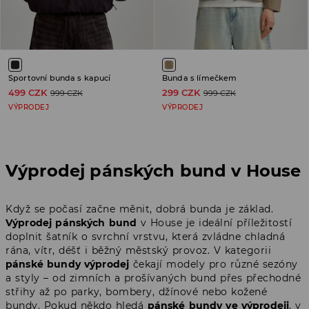
Sportovní bunda s kapucí
Bunda s límečkem
499 CZK
299 CZK
999 CZK
999 CZK
VÝPRODEJ
VÝPRODEJ
Výprodej pánských bund v House
Když se počasí začne měnit, dobrá bunda je základ.
Výprodej pánských bund
v House je ideální příležitostí
doplnit šatník o svrchní vrstvu, která zvládne chladná
rána, vítr, déšť i běžný městský provoz. V kategorii
pánské bundy výprodej
čekají modely pro různé sezóny
a styly – od zimních a prošívaných bund přes přechodné
střihy až po parky, bombery, džínové nebo kožené
bundy. Pokud někdo hledá
pánské bundy ve výprodeji
, v