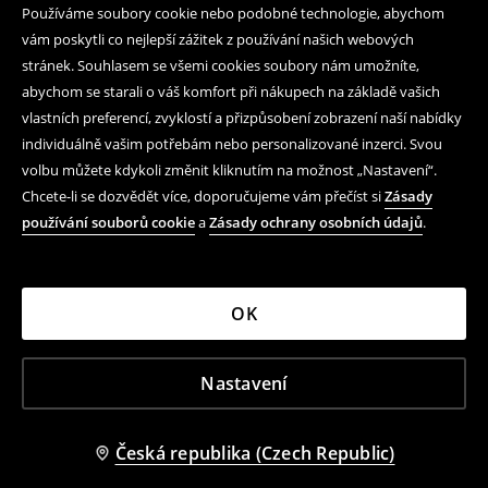
Používáme soubory cookie nebo podobné technologie, abychom
Když teploty klesnou, hlavní roli přebírají
pánské zimní
vám poskytli co nejlepší zážitek z používání našich webových
bundy výprodej
. V House se vyplatí sledovat modely s
stránek. Souhlasem se všemi cookies soubory nám umožníte,
kapucí, vyšším límcem, hřejivou podšívkou nebo
abychom se starali o váš komfort při nákupech na základě vašich
praktickými kapsami. Zimní bunda má být pohodlná,
dostatečně teplá a zároveň snadno nositelná každý den.
vlastních preferencí, zvyklostí a přizpůsobení zobrazení naší nabídky
Nejlépe funguje s mikinou, svetrem, džínami nebo
individuálně vašim potřebám nebo personalizované inzerci. Svou
joggery, takže není potřeba složitě řešit celý outfit.
volbu můžete kdykoli změnit kliknutím na možnost „Nastavení“.
Chcete-li se dozvědět více, doporučujeme vám přečíst si
Zásady
Mezi oblíbené zimní kousky patří také
pánské prošívané
používání souborů cookie
a
Zásady ochrany osobních údajů
.
bundy výprodej
. Prošívání dodává bundě objem,
streetwearový charakter a často i lepší ochranu před
chladem. Puffer styl se skvěle hodí k beanie čepici,
chunky sneakers a volnějším kalhotám.
Právě prošívaná
OK
bunda umí spojit teplo a výrazný městský look v
jednom kousku.
Nastavení
Pánské přechodné bundy
výprodej pro jaro a podzim
Česká republika (Czech Republic)