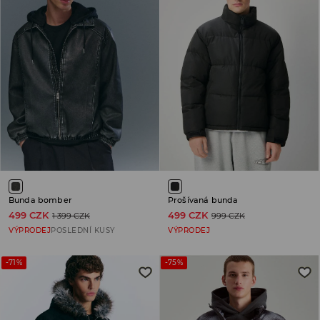
Bunda bomber
Prošívaná bunda
499 CZK
499 CZK
1 399 CZK
999 CZK
VÝPRODEJ
POSLEDNÍ KUSY
VÝPRODEJ
-71%
-75%