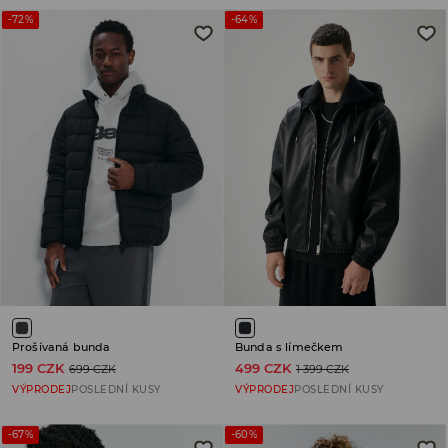
-72%
-64%
Prošívaná bunda
Bunda s límečkem
199 CZK
499 CZK
699 CZK
1 399 CZK
VÝPRODEJ
POSLEDNÍ KUSY
VÝPRODEJ
POSLEDNÍ KUSY
-67%
-60%