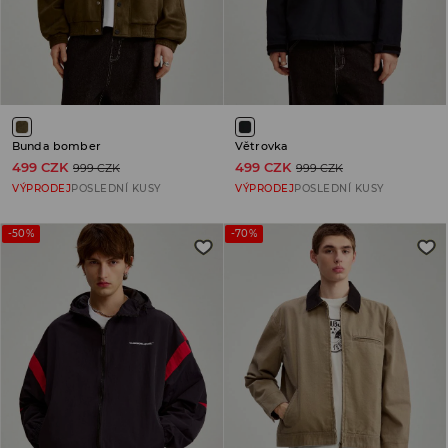
Bunda bomber
Větrovka
499 CZK
499 CZK
999 CZK
999 CZK
VÝPRODEJ
POSLEDNÍ KUSY
VÝPRODEJ
POSLEDNÍ KUSY
-50%
-70%