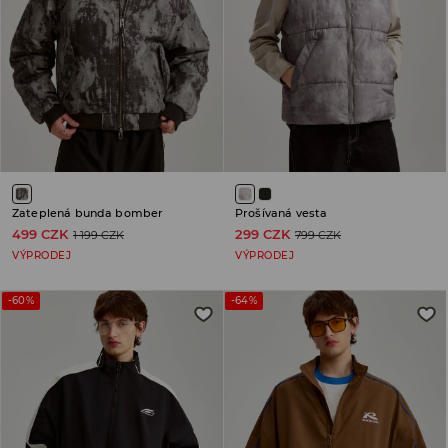
Zateplená bunda bomber
Prošívaná vesta
499 CZK
299 CZK
1 199 CZK
799 CZK
VÝPRODEJ
VÝPRODEJ
-60%
-64%