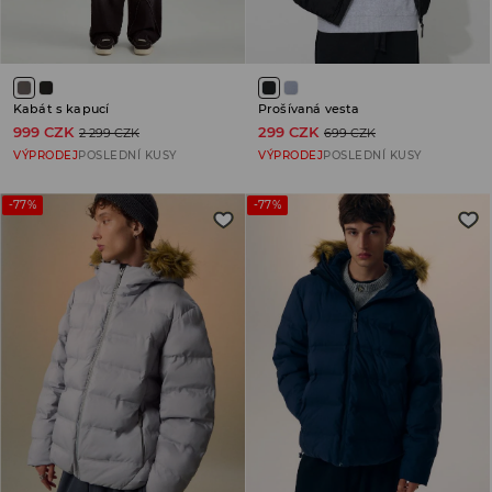
Kabát s kapucí
Prošívaná vesta
999 CZK
299 CZK
2 299 CZK
699 CZK
VÝPRODEJ
POSLEDNÍ KUSY
VÝPRODEJ
POSLEDNÍ KUSY
-77%
-77%