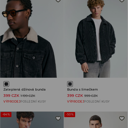
Zateplená džínová bunda
Bunda s límečkem
399 CZK
399 CZK
1 199 CZK
999 CZK
VÝPRODEJ
POSLEDNÍ KUSY
VÝPRODEJ
POSLEDNÍ KUSY
-64%
-50%