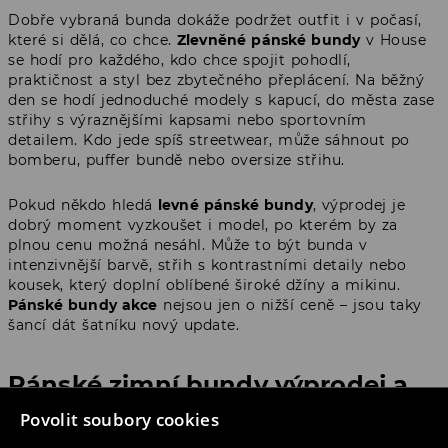
Dobře vybraná bunda dokáže podržet outfit i v počasí,
které si dělá, co chce.
Zlevněné pánské bundy
v House
se hodí pro každého, kdo chce spojit pohodlí,
praktičnost a styl bez zbytečného přeplácení. Na běžný
den se hodí jednoduché modely s kapucí, do města zase
střihy s výraznějšími kapsami nebo sportovním
detailem. Kdo jede spíš streetwear, může sáhnout po
bomberu, puffer bundě nebo oversize střihu.
Pokud někdo hledá
levné pánské bundy
, výprodej je
dobrý moment vyzkoušet i model, po kterém by za
plnou cenu možná nesáhl. Může to být bunda v
intenzivnější barvě, střih s kontrastními detaily nebo
kousek, který doplní oblíbené široké džíny a mikinu.
Pánské bundy akce
nejsou jen o nižší ceně – jsou taky
šancí dát šatníku nový update.
Pánské zimní bundy výprodej a
prošívané modely
Povolit soubory cookies