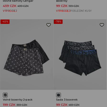
Rovné kalhoty Gengar
Boxerky
459 CZK
99 CZK
499 CZK
199 CZK
VÝPRODEJ
VÝPRODEJ
POSLEDNÍ KUSY
-45%
-78%
Volné boxerky 2-pack
Sada 3 boxerek
199 CZK
99 CZK
359 CZK
459 CZK