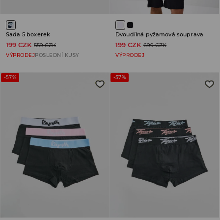
Sada 5 boxerek
Dvoudílná pyžamová souprava
199 CZK
199 CZK
559 CZK
699 CZK
VÝPRODEJ
POSLEDNÍ KUSY
VÝPRODEJ
-57%
-57%