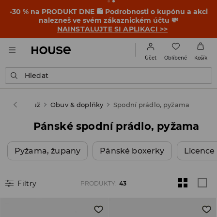
-30 % na PRODUKT DNE 🛍️ Podrobnosti o kupónu a akci
nalezneš ve svém zákaznickém účtu 💸
NAINSTALUJTE SI APLIKACI >>
Oblíbené
Účet
Košík
Hledat
ouse
Muž
Obuv & doplňky
Spodní prádlo, pyžama
Pánské spodní prádlo, pyžama
Pyžama, župany
Pánské boxerky
Licence
Filtry
PRODUKTY
:
43