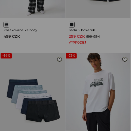
Kostkované kalhoty
Sada 5 boxerek
499 CZK
299 CZK
599 CZK
VÝPRODEJ
-64%
-72%