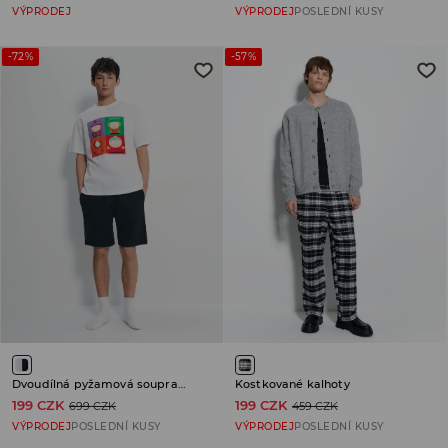
VÝPRODEJ
VÝPRODEJ
POSLEDNÍ KUSY
-72%
-57%
Dvoudílná pyžamová souprava South Park
Kostkované kalhoty
199 CZK
199 CZK
699 CZK
459 CZK
VÝPRODEJ
POSLEDNÍ KUSY
VÝPRODEJ
POSLEDNÍ KUSY