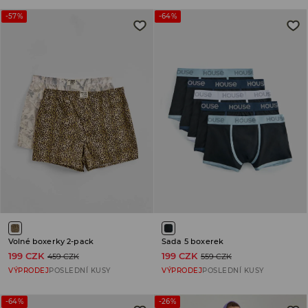
-57%
-64%
Volné boxerky 2-pack
Sada 5 boxerek
199 CZK
199 CZK
459 CZK
559 CZK
VÝPRODEJ
POSLEDNÍ KUSY
VÝPRODEJ
POSLEDNÍ KUSY
-64%
-26%