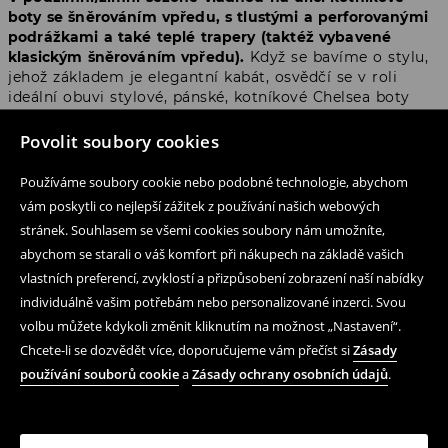
boty se šněrováním vpředu, s tlustými a perforovanými
podrážkami a také teplé trapery (taktéž vybavené
klasickým šněrováním vpředu).
Když se bavíme o stylu,
jehož základem je elegantní kabát, osvědčí se v roli
ideální obuvi stylové, pánské, kotníkové Chelsea boty
z napodobeniny pravé kůže. Díky na dotek příjemné
podšívce, která je umístěna uvnitř výše uvedených
Povolit soubory cookies
výrobků, se nemusíš obávat zimy a vysoké podrážky
těchto solidních bot ti navíc přidají několik centimetrů
Používáme soubory cookie nebo podobné technologie, abychom
výšky.
vám poskytli co nejlepší zážitek z používání našich webových
stránek. Souhlasem se všemi cookies soubory nám umožníte,
Pozor! Nezapomeň také na letní
abychom se starali o váš komfort při nákupech na základě vašich
vlastních preferencí, zvyklostí a přizpůsobení zobrazení naší nabídky
obuv
individuálně vašim potřebám nebo personalizované inzerci. Svou
volbu můžete kdykoli změnit kliknutím na možnost „Nastavení“.
V naši zeměpisné šířce musíš čelit dynamicky se
Chcete-li se dozvědět více, doporučujeme vám přečíst si
Zásady
střídajícímu počasí,
a proto nezapomeň – určitě si pořiď
používání souborů cookie
a
Zásady ochrany osobních údajů
.
také vzdušné sandály a nazouváky, které ti budou
připomínat horké, letní dny. Můžeš si vybrat vietnamky a
také mnoho dalších výrobků se širokými pásky, které
dobře přidržují chodidlo. Gumové nebo pěnové