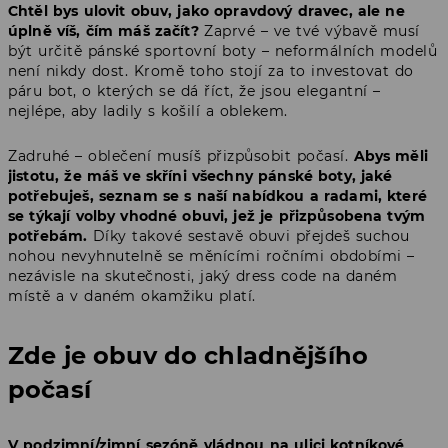
Chtěl bys ulovit obuv, jako opravdový dravec, ale ne
úplně víš, čím máš začít?
Zaprvé – ve tvé výbavě musí
být určitě pánské sportovní boty – neformálních modelů
není nikdy dost. Kromě toho stojí za to investovat do
páru bot, o kterých se dá říct, že jsou elegantní –
nejlépe, aby ladily s košilí a oblekem.
Zadruhé – oblečení musíš přizpůsobit počasí.
Abys měli
jistotu, že máš ve skříni všechny pánské boty, jaké
potřebuješ, seznam se s naší nabídkou a radami, které
se týkají volby vhodné obuvi, jež je přizpůsobena tvým
potřebám.
Díky takové sestavě obuvi přejdeš suchou
nohou nevyhnutelně se měnícími ročními obdobími –
nezávisle na skutečnosti, jaký dress code na daném
místě a v daném okamžiku platí.
Zde je obuv do chladnějšího
počasí
V podzimní/zimní sezóně vládnou na ulici kotníkové