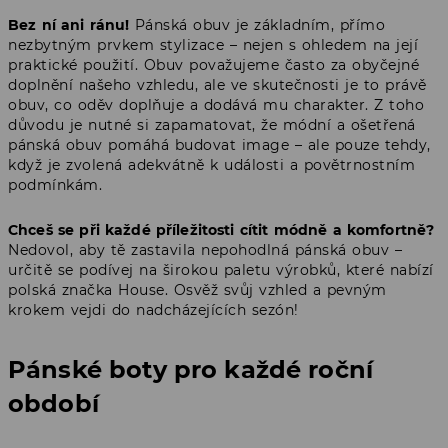
Bez ní ani ránu!
Pánská obuv je základním, přímo
nezbytným prvkem stylizace – nejen s ohledem na její
praktické použití. Obuv považujeme často za obyčejné
doplnění našeho vzhledu, ale ve skutečnosti je to právě
obuv, co oděv doplňuje a dodává mu charakter. Z toho
důvodu je nutné si zapamatovat, že módní a ošetřená
pánská obuv pomáhá budovat image – ale pouze tehdy,
když je zvolená adekvátně k události a povětrnostním
podmínkám.
Chceš se při každé příležitosti cítit módně a komfortně?
Nedovol, aby tě zastavila nepohodlná pánská obuv –
určitě se podívej na širokou paletu výrobků, které nabízí
polská značka House. Osvěž svůj vzhled a pevným
krokem vejdi do nadcházejících sezón!
Pánské boty pro každé roční
období