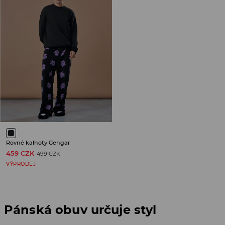
Rovné kalhoty Gengar
459 CZK
499 CZK
VÝPRODEJ
Pánská obuv určuje styl