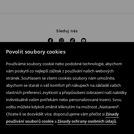
Sleduj nás
Povolit soubory cookies
Pomoc a kontakt
Používáme soubory cookie nebo podobné technologie, abychom
Nákup produktu on-line
vám poskytli co nejlepší zážitek z používání našich webových
stránek. Souhlasem se všemi cookies soubory nám umožníte,
Mobilní aplikaci
abychom se starali o váš komfort při nákupech na základě vašich
vlastních preferencí, zvyklostí a přizpůsobení zobrazení naší nabídky
Obchodní podmínky a ochrana osobních údajů
individuálně vašim potřebám nebo personalizované inzerci. Svou
Právní záležitosti
volbu můžete kdykoli změnit kliknutím na možnost „Nastavení“.
Chcete-li se dozvědět více, doporučujeme vám přečíst si
Zásady
LPP
používání souborů cookie
a
Zásady ochrany osobních údajů
.
Podle zákona o evidenci tržeb je prodávající povinen vystavit
kupujícímu účtenku. Zároveň je povinen zaevidovat přijatou