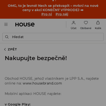
-30 % na PRODUKT DNE 🛍️ Podrobnosti o kupónu a akci
nalezneš ve svém zákaznickém účtu 💸
NAINSTALUJTE SI APLIKACI >>
Oblíbené
Účet
Košík
Hledat
ZPĚT
Nakupujte bezpečně!
Obchod HOUSE, jehož vlastníkem je LPP S.A., najdete
online na:
www.housebrand.com
Mobilní aplikaci HOUSE najdete:
v Google Play: