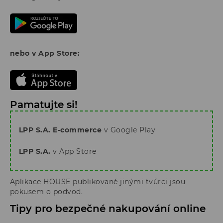
nebo v App Store:
Pamatujte si!
LPP S.A. E-commerce
v Google Play
LPP S.A.
v App Store
Aplikace HOUSE publikované jinými tvůrci jsou
pokusem o podvod.
Tipy pro bezpečné nakupování online