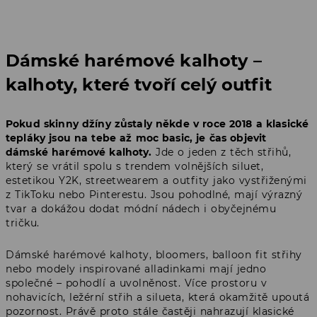
Dámské harémové kalhoty –
kalhoty, které tvoří celý outfit
Pokud skinny džíny zůstaly někde v roce 2018 a klasické
tepláky jsou na tebe až moc basic, je čas objevit
dámské harémové kalhoty.
Jde o jeden z těch střihů,
který se vrátil spolu s trendem volnějších siluet,
estetikou Y2K, streetwearem a outfity jako vystřiženými
z TikToku nebo Pinterestu. Jsou pohodlné, mají výrazný
tvar a dokážou dodat módní nádech i obyčejnému
tričku.
Dámské harémové kalhoty, bloomers, balloon fit střihy
nebo modely inspirované alladinkami mají jedno
společné – pohodlí a uvolněnost. Více prostoru v
nohavicích, ležérní střih a silueta, která okamžitě upoutá
pozornost. Právě proto stále častěji nahrazují klasické