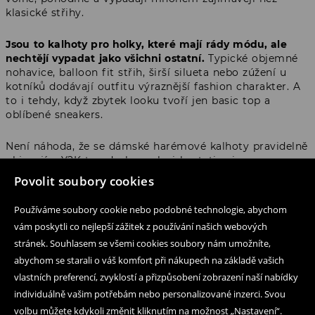
klasické střihy.
Jsou to kalhoty pro holky, které mají rády módu, ale
nechtějí vypadat jako všichni ostatní.
Typické objemné
nohavice, balloon fit střih, širší silueta nebo zúžení u
kotníků dodávají outfitu výraznější fashion charakter. A
to i tehdy, když zbytek looku tvoří jen basic top a
oblíbené sneakers.
Není náhoda, že se dámské harémové kalhoty pravidelně
objevují v Y2K trendech, cool girl estetice i
streetwearových outfitech. Je to střih, který působí
Povolit soubory cookies
ležérně, ale zároveň promyšleně.
Používáme soubory cookie nebo podobné technologie, abychom
vám poskytli co nejlepší zážitek z používání našich webových
Bloomers, harémové kalhoty
stránek. Souhlasem se všemi cookies soubory nám umožníte,
nebo balloon fit – který střih si
abychom se starali o váš komfort při nákupech na základě vašich
vybrat?
vlastních preferencí, zvyklostí a přizpůsobení zobrazení naší nabídky
individuálně vašim potřebám nebo personalizované inzerci. Svou
volbu můžete kdykoli změnit kliknutím na možnost „Nastavení“.