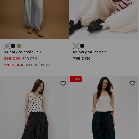
Kalhoty se směsí lnu
Kalhoty balloon fit
299 CZK
799 CZK
699 CZK
VÝPRODEJ
POSLEDNÍ KUSY
-70%