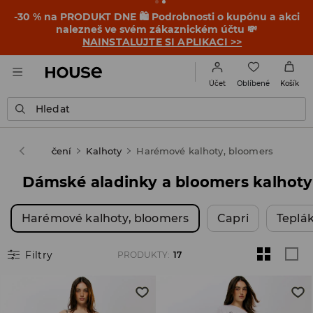
-30 % na PRODUKT DNE 🛍️ Podrobnosti o kupónu a akci
nalezneš ve svém zákaznickém účtu 💸
NAINSTALUJTE SI APLIKACI >>
Oblíbené
Účet
Košík
Hledat
ena
Oblečení
Kalhoty
Harémové kalhoty, bloomers
Dámské aladinky a bloomers kalhoty
Harémové kalhoty, bloomers
Capri
Teplá
Filtry
PRODUKTY
:
17