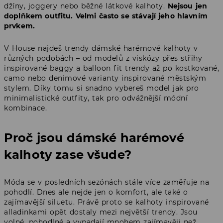
džíny, joggery nebo běžné látkové kalhoty.
Nejsou jen
doplňkem outfitu. Velmi často se stávají jeho hlavním
prvkem.
V House najdeš trendy dámské harémové kalhoty v
různých podobách – od modelů z viskózy přes střihy
inspirované baggy a balloon fit trendy až po kostkované,
camo nebo denimové varianty inspirované městským
stylem. Díky tomu si snadno vybereš model jak pro
minimalistické outfity, tak pro odvážnější módní
kombinace.
Proč jsou dámské harémové
kalhoty zase všude?
Móda se v posledních sezónách stále více zaměřuje na
pohodlí. Dnes ale nejde jen o komfort, ale také o
zajímavější siluetu. Právě proto se kalhoty inspirované
alladinkami opět dostaly mezi největší trendy. Jsou
volné, pohodlné a vypadají mnohem zajímavěji než