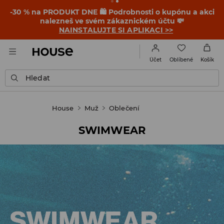
-30 % na PRODUKT DNE 🛍️ Podrobnosti o kupónu a akci
nalezneš ve svém zákaznickém účtu 💸
NAINSTALUJTE SI APLIKACI >>
Oblíbené
Účet
Košík
Hledat
House
Muž
Oblečení
SWIMWEAR