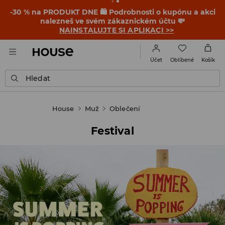
-30 % na PRODUKT DNE 🛍️ Podrobnosti o kupónu a akci
nalezneš ve svém zákaznickém účtu 💸
NAINSTALUJTE SI APLIKACI >>
Oblíbené
Účet
Košík
Hledat
House
Muž
Oblečení
Festival