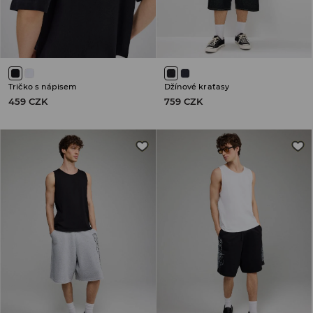
Tričko s nápisem
Džínové kraťasy
459 CZK
759 CZK