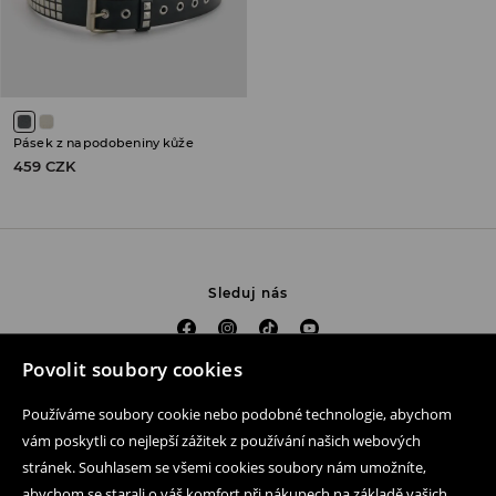
Pásek z napodobeniny kůže
459 CZK
Sleduj nás
Povolit soubory cookies
Pomoc a kontakt
Používáme soubory cookie nebo podobné technologie, abychom
Nákup produktu on-line
vám poskytli co nejlepší zážitek z používání našich webových
stránek. Souhlasem se všemi cookies soubory nám umožníte,
Mobilní aplikaci
abychom se starali o váš komfort při nákupech na základě vašich