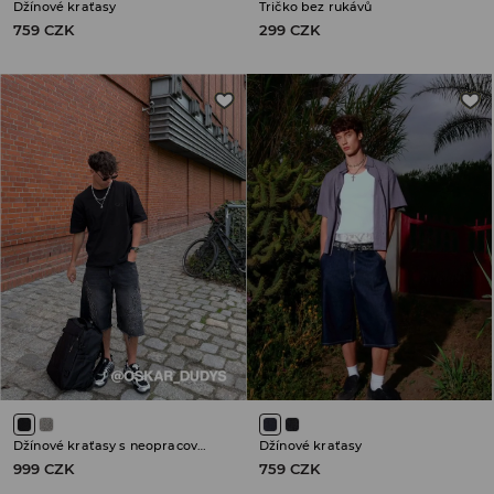
Džínové kraťasy
Tričko bez rukávů
759 CZK
299 CZK
Džínové kraťasy s neopracovanými lemy
Džínové kraťasy
999 CZK
759 CZK