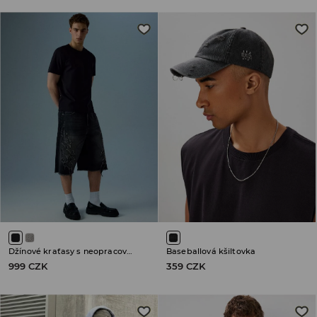
Džínové kraťasy s neopracovanými lemy
Baseballová kšiltovka
999 CZK
359 CZK