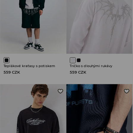
Teplákové kraťasy s potiskem
Tričko s dlouhými rukávy
559 CZK
559 CZK