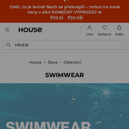
OMG, to je levné! Nech se překvapit – mrkni na nové
ceny v akci KONEČNÝ VÝPRODEJ ➡️
Pro ni
Pro něj
Oblíbené
Účet
Košík
Hledat
House
Žena
Oblečení
SWIMWEAR