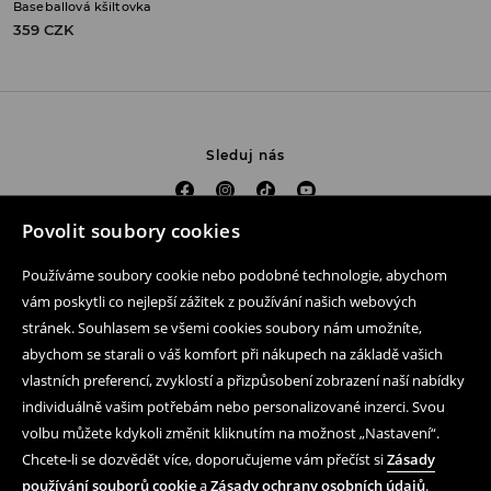
Baseballová kšiltovka
359 CZK
Sleduj nás
Povolit soubory cookies
Pomoc a kontakt
Používáme soubory cookie nebo podobné technologie, abychom
Nákup produktu on-line
vám poskytli co nejlepší zážitek z používání našich webových
stránek. Souhlasem se všemi cookies soubory nám umožníte,
Mobilní aplikaci
abychom se starali o váš komfort při nákupech na základě vašich
vlastních preferencí, zvyklostí a přizpůsobení zobrazení naší nabídky
Obchodní podmínky a ochrana osobních údajů
individuálně vašim potřebám nebo personalizované inzerci. Svou
Právní záležitosti
volbu můžete kdykoli změnit kliknutím na možnost „Nastavení“.
Chcete-li se dozvědět více, doporučujeme vám přečíst si
Zásady
LPP
používání souborů cookie
a
Zásady ochrany osobních údajů
.