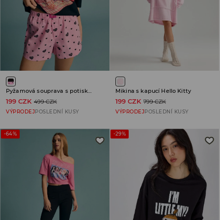
Pyžamová souprava s potiskem Care Bears
Mikina s kapucí Hello Kitty
199 CZK
199 CZK
499 CZK
799 CZK
VÝPRODEJ
POSLEDNÍ KUSY
VÝPRODEJ
POSLEDNÍ KUSY
-64%
-29%