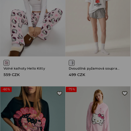
Volné kalhoty Hello Kitty
Dvoudílná pyžamová souprava Moomin
559 CZK
499 CZK
-60%
-75%