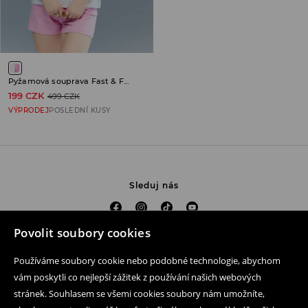
Pyžamová souprava Fast & Furious
199 CZK
499 CZK
VÝPRODEJ
POSLEDNÍ KUSY
Sleduj nás
Povolit soubory cookies
Pomoc a kontakt
Používáme soubory cookie nebo podobné technologie, abychom
Nákup produktu on-line
vám poskytli co nejlepší zážitek z používání našich webových
stránek. Souhlasem se všemi cookies soubory nám umožníte,
Mobilní aplikaci