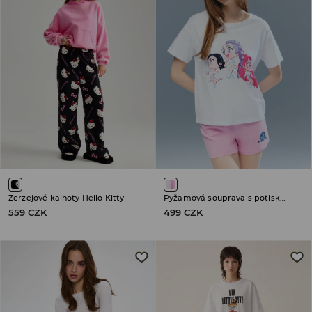
Žerzejové kalhoty Hello Kitty
Pyžamová souprava s potiskem KPop Demon Hunters
559 CZK
499 CZK