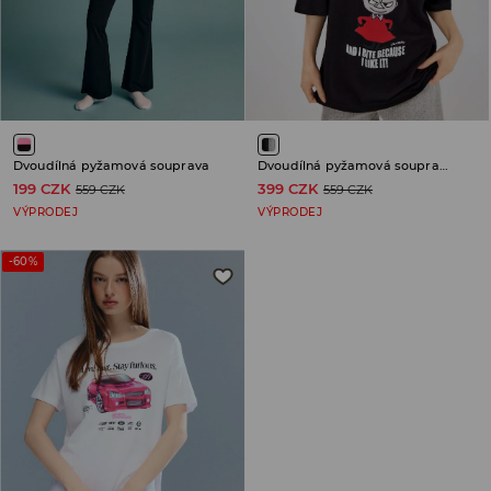
Dvoudílná pyžamová souprava
Dvoudílná pyžamová souprava Little My
199 CZK
399 CZK
559 CZK
559 CZK
VÝPRODEJ
VÝPRODEJ
-60%