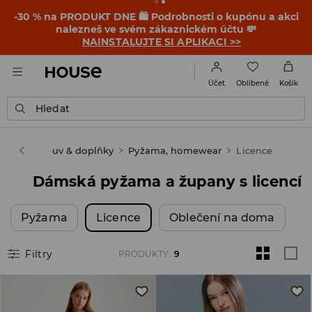
-30 % na PRODUKT DNE 🛍️ Podrobnosti o kupónu a akci
nalezneš ve svém zákaznickém účtu 💸
NAINSTALUJTE SI APLIKACI >>
Oblíbené
Účet
Košík
Hledat
Žena
Obuv & doplňky
Pyžama, homewear
Licence
Dámská pyžama a župany s licencí
Pyžama
Licence
Oblečení na doma
Filtry
PRODUKTY
:
9