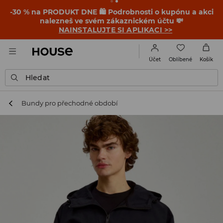
-30 % na PRODUKT DNE 🛍️ Podrobnosti o kupónu a akci
nalezneš ve svém zákaznickém účtu 💸
NAINSTALUJTE SI APLIKACI >>
Oblíbené
Účet
Košík
Hledat
Bundy pro přechodné období