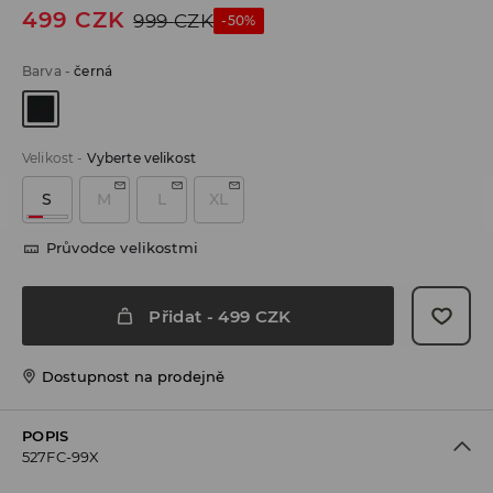
499
CZK
999
CZK
-50%
Barva
-
černá
Velikost
-
Vyberte velikost
S
M
L
XL
Průvodce velikostmi
Přidat
-
499
CZK
Dostupnost na prodejně
POPIS
527FC-99X