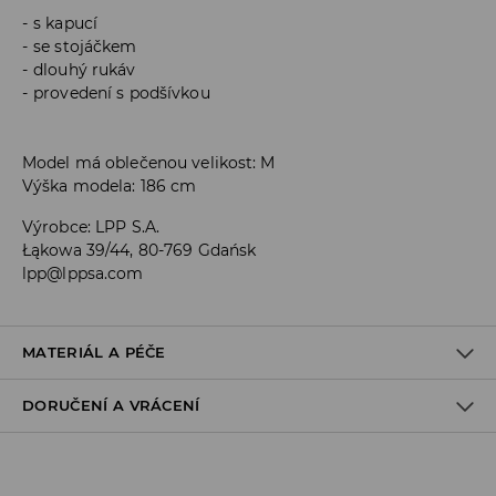
s kapucí
se stojáčkem
dlouhý rukáv
provedení s podšívkou
Model má oblečenou velikost: M
Výška modela: 186 cm
Výrobce
:
LPP S.A.
Łąkowa 39/44, 80-769 Gdańsk
lpp@lppsa.com
MATERIÁL A PÉČE
DORUČENÍ A VRÁCENÍ
Materiál I
:
100% POLYESTER
Materiál IІ
:
100% POLYESTER
Zásady pro přepravu
PRÁT V PRAČCE PŘI MAX. TEPLOTĚ 30°C - VELMI ŠETRNÝ
PROGRAM