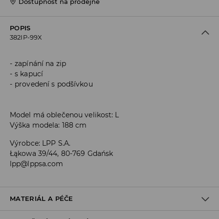
Dostupnost na prodejně
POPIS
382IP-99X
zapínání na zip
s kapucí
provedení s podšívkou
Model má oblečenou velikost: L
Výška modela: 188 cm
Výrobce
:
LPP S.A.
Łąkowa 39/44, 80-769 Gdańsk
lpp@lppsa.com
MATERIÁL A PÉČE