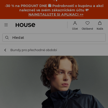
-30 % na PRODUKT DNE 🛍️ Podrobnosti o kupónu a akci
nalezneš ve svém zákaznickém účtu 💸
NAINSTALUJTE SI APLIKACI >>
Oblíbené
Účet
Košík
Hledat
Bundy pro přechodné období