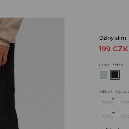
Džíny slim
199
CZK
Barva
-
černá
Velikost
(vyprod
28/30
29/
32/34
33/