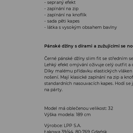
sepraný efekt
zapínání na zip
zapínání na knoflík
sada pěti kapes
látka s vysokým obsahem bavlny
Pánské džíny s dírami a zužujícími se n
Černé pánské džíny slim fit se středním 
Lehký efekt omývání oživuje celý outfit 
Díky malému přídavku elastických vláken d
nošení. Mají klasické zapínání na zip a kno
standardních nasouvacích kapes. Hodí se j
na párty.
Model má oblečenou velikost: 32
Výška modela: 189 cm
Výrobce
:
LPP S.A.
Łąkowa 39/44, 80-769 Gdańsk