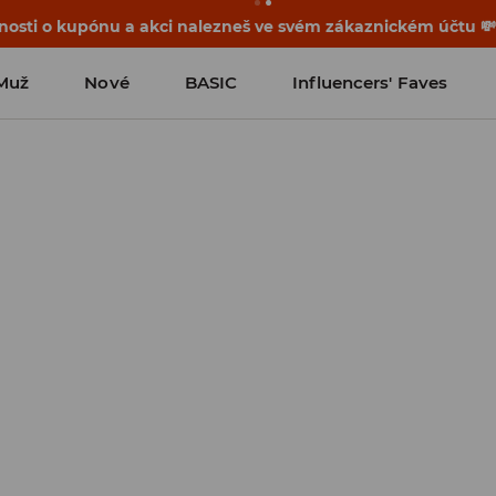
osti o kupónu a akci nalezneš ve svém zákaznickém účtu 
Muž
Nové
BASIC
Influencers' Faves