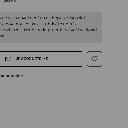
likostmi
t v tuto chvíli není na e-shopu k dispozici.
ožadovanou velikost a obdržíte od nás
-mailem, jakmile bude produkt ve vaší velikosti
ný.
UPOZORNĚTE MĚ
na prodejně