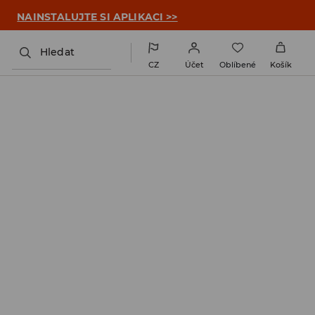

NAINSTALUJTE SI APLIKACI >>
Hledat
CZ
Účet
Oblíbené
Košík