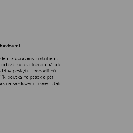
ohavicemi.
sedem a upraveným střihem.
a dodává mu uvolněnou náladu.
žíny poskytují pohodlí při
flík, poutka na pásek a pět
ak na každodenní nošení, tak