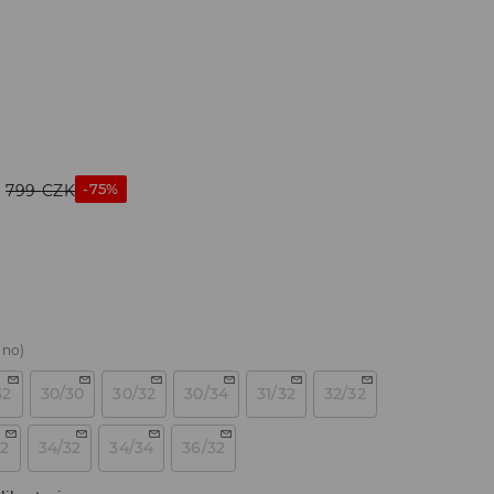
-75%
799
CZK
áno)
32
30/30
30/32
30/34
31/32
32/32
32
34/32
34/34
36/32