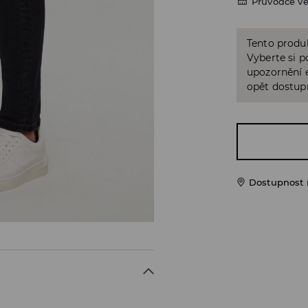
Průvodce ve
Tento produk
Vyberte si p
upozornění e
opět dostup
Dostupnost 