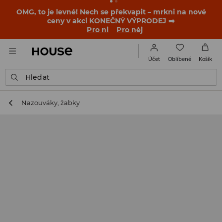
OMG, to je levné! Nech se překvapit – mrkni na nové
ceny v akci KONEČNÝ VÝPRODEJ ➡️
Pro ni
Pro něj
Oblíbené
Účet
Košík
Hledat
Nazouváky, žabky