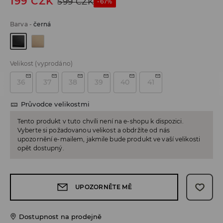
199
CZK
599
CZK
-67%
Barva
-
černá
Velikost
(vyprodáno)
36
37
38
39
40
41
Průvodce velikostmi
Tento produkt v tuto chvíli není na e-shopu k dispozici.
Vyberte si požadovanou velikost a obdržíte od nás
upozornění e-mailem, jakmile bude produkt ve vaší velikosti
opět dostupný.
UPOZORNĚTE MĚ
Dostupnost na prodejně