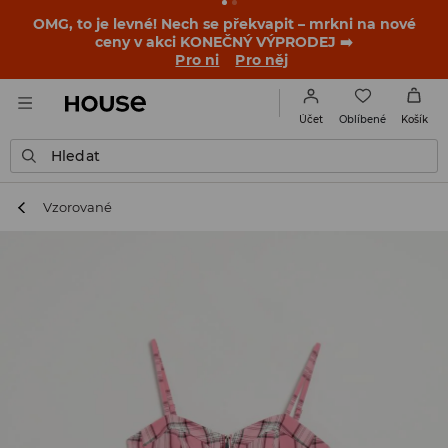
OMG, to je levné! Nech se překvapit – mrkni na nové
ceny v akci KONEČNÝ VÝPRODEJ ➡️
Pro ni
Pro něj
Oblíbené
Účet
Košík
Hledat
Vzorované