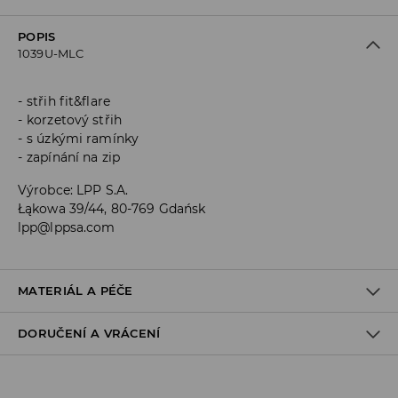
POPIS
1039U-MLC
střih fit&flare
korzetový střih
s úzkými ramínky
zapínání na zip
Výrobce
:
LPP S.A.
Łąkowa 39/44, 80-769 Gdańsk
lpp@lppsa.com
MATERIÁL A PÉČE
DORUČENÍ A VRÁCENÍ
Materiál I
:
96% POLYESTER, 4% ELASTAN
PRÁT V PRAČCE PŘI MAX. TEPLOTĚ 30°C - ŠETRNÝ
Zásady pro přepravu
PROGRAM