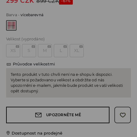
299
CZK
899
CZK
-67%
Barva
-
vícebarevná
Velikost
(vyprodáno)
XS
S
M
L
XL
Průvodce velikostmi
Tento produkt v tuto chvíli není na e-shopu k dispozici.
Vyberte si požadovanou velikost a obdržíte od nás
upozornění e-mailem, jakmile bude produkt ve vaší velikosti
opět dostupný.
UPOZORNĚTE MĚ
Dostupnost na prodejně