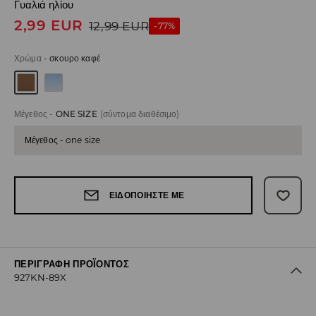
Γυαλιά ηλίου
2,99
EUR
12,99
EUR
-77%
Χρώμα
-
σκουρο καφέ
Μέγεθος
-
ONE SIZE
(σύντομα διαθέσιμο)
Μέγεθος - one size
ΕΙΔΟΠΟΙΉΣΤΕ ΜΕ
ΠΕΡΙΓΡΑΦΉ ΠΡΟΪΌΝΤΟΣ
927KN-89X