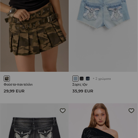
+
2
χρώματα
Φούστα-παντελόνι
Σορτς τζιν
29,99 EUR
35,99 EUR