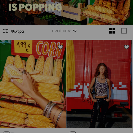
Φίλτρα
ΠΡΟΪΌΝΤΑ
:
37