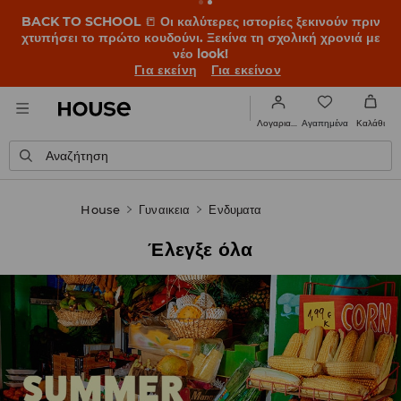
BACK TO SCHOOL
📒
Οι καλύτερες ιστορίες ξεκινούν πριν
χτυπήσει το πρώτο κουδούνι. Ξεκίνα τη σχολική χρονιά με
νέο look!
Για εκείνη
Για εκείνον
Αγαπημένα
Λογαριασμός
Καλάθι
Αναζήτηση
House
Γυναικεια
Ενδυματα
Έλεγξε όλα