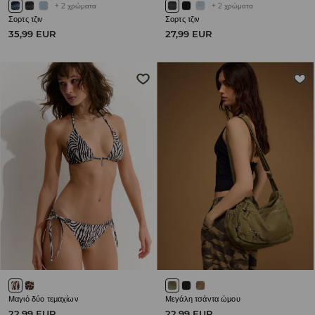
+
2
χρώματα
+
2
χρώματα
Σορτς τζιν
Σορτς τζιν
35,99 EUR
27,99 EUR
Μαγιό δύο τεμαχίων
Μεγάλη τσάντα ώμου
22,99 EUR
22,99 EUR