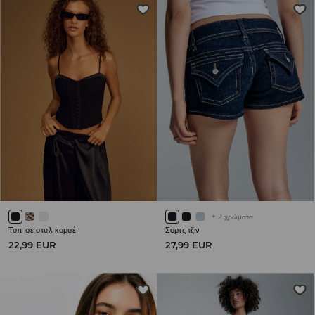
+
2
χρώματα
Τοπ σε στυλ κορσέ
Σορτς τζιν
22,99 EUR
27,99 EUR