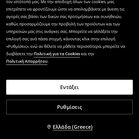
τον ιστότοπό μας. Με την αποδοχή όλων των cookies, μας
επιτρέπετε να φροντίζουμε ώστε να απολαμβάνετε με άνεση τις
αγορές σας βάσει των δικών σας προτιμήσεων και συνηθειών,
Κέντρο βοήθειας
καθώς προσαρμόζουμε την προβολή των προϊόντων και των
Ηλεκτρονικές αγορές
υπηρεσιών μας στις ανάγκες σας. Μπορείτε να αλλάξετε την
επιλογή σας ανά πάσα στιγμή, κάνοντας κλικ στην επιλογή
Όροι και συνθήκες
«Ρυθμίσεις», ενώ αν θέλετε να μάθετε περισσότερα, μπορείτε να
διαβάσετε την
Πολιτική για τα Cookies
και την
Πολιτική Απορρήτου
Πολιτική Απορρήτου
.
Εταιρεία
Εντάξει
LPP GREECE Μονοπώλιο Ιδωτικό, Κεφαλαία Επιχείρηση
Ι.&K;&E;. Ηλιανική Εμπορικό Ειδών Ιματισμού, Αγγελιαφόροι &
Εννοιολόγοι 5, Αθήνα, Τ.Κ.:11527, Α.Φ.Μ.: 801864698 - Δ.Ο.Υ.
Ρυθμίσεις
΄Ιβη Αθήνα
House ©
2026
Με την επιχείρηση παντφόρμα νομικό
δικάιωματος
Ελλάδα (Greece)