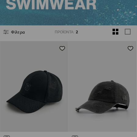
Φίλτρα
ΠΡΟΪΌΝΤΑ
:
2