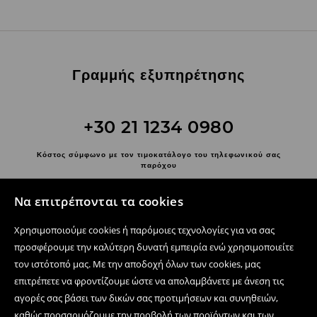
Γραμμής εξυπηρέτησης
+30 21 1234 0980
Κόστος σύμφωνο με τον τιμοκατάλογο του τηλεφωνικού σας
παρόχου
Επικοινωνήστε μαζί μας
Να επιτρέπονται τα cookies
Χρησιμοποιήστε τη φόρμα επικοινωνίας
Χρησιμοποιούμε cookies ή παρόμοιες τεχνολογίες για να σας
Ακολουθήστε μας
προσφέρουμε την καλύτερη δυνατή εμπειρία ενώ χρησιμοποιείτε
τον ιστότοπό μας. Με την αποδοχή όλων των cookies, μας
επιτρέπετε να φροντίζουμε ώστε να απολαμβάνετε με άνεση τις
αγορές σας βάσει των δικών σας προτιμήσεων και συνηθειών,
Κέντρο βοήθειας
καθώς προσαρμόζουμε την προβολή των προϊόντων και των