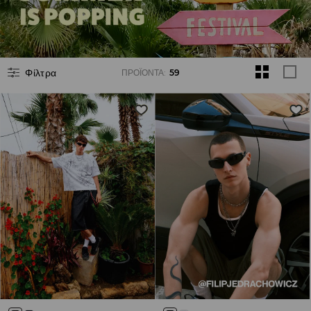
Φίλτρα
ΠΡΟΪΌΝΤΑ
:
59