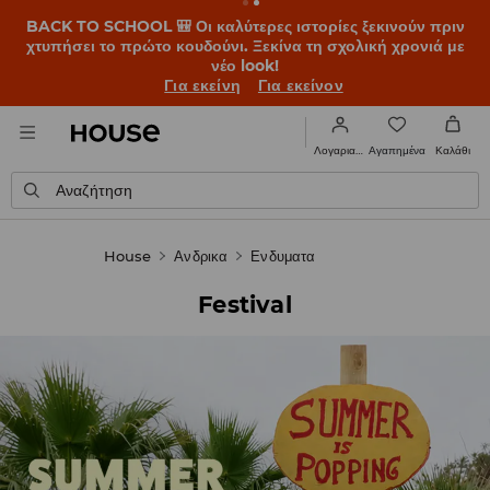
BACK TO SCHOOL 🎒 Οι καλύτερες ιστορίες ξεκινούν πριν
χτυπήσει το πρώτο κουδούνι. Ξεκίνα τη σχολική χρονιά με
νέο look!
Για εκείνη
Για εκείνον
Αγαπημένα
Λογαριασμός
Καλάθι
Αναζήτηση
House
Ανδρικα
Ενδυματα
Festival