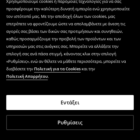
Χρησιμοποιούμε cookies ή παρόμοιες τεχνολογίες για να σας
Ακολουθήστε μας
προσφέρουμε την καλύτερη δυνατή εμπειρία ενώ χρησιμοποιείτε
τον ιστότοπό μας. Με την αποδοχή όλων των cookies, μας
επιτρέπετε να φροντίζουμε ώστε να απολαμβάνετε με άνεση τις
αγορές σας βάσει των δικών σας προτιμήσεων και συνηθειών,
Κέντρο βοήθειας
καθώς προσαρμόζουμε την προβολή των προϊόντων και των
Ηλεκτρονικές αγορές
υπηρεσιών μας στις ανάγκες σας. Μπορείτε να αλλάξετε την
επιλογή σας ανά πάσα στιγμή, κάνοντας κλικ στην επιλογή
Όροι και συνθήκες
«Ρυθμίσεις», ενώ αν θέλετε να μάθετε περισσότερα, μπορείτε να
διαβάσετε την
Πολιτική για τα Cookies
και την
Πολιτική Απορρήτου
Πολιτική Απορρήτου
.
Εταιρεία
Εντάξει
LPP GREECE Μονοπώλιο Ιδωτικό, Κεφαλαία Επιχείρηση
Ι.&K;&E;. Ηλιανική Εμπορικό Ειδών Ιματισμού, Αγγελιαφόροι &
Εννοιολόγοι 5, Αθήνα, Τ.Κ.:11527, Α.Φ.Μ.: 801864698 - Δ.Ο.Υ.
Ρυθμίσεις
΄Ιβη Αθήνα
House ©
2026
Με την επιχείρηση παντφόρμα νομικό
δικάιωματος