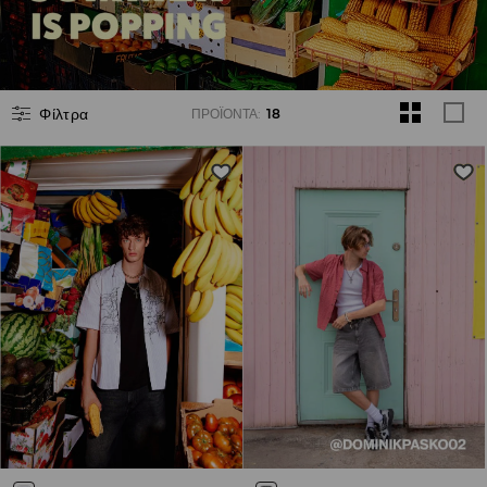
Φίλτρα
ΠΡΟΪΌΝΤΑ
:
18