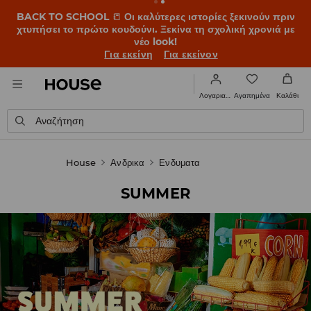
BACK TO SCHOOL
📒
Οι καλύτερες ιστορίες ξεκινούν πριν
χτυπήσει το πρώτο κουδούνι. Ξεκίνα τη σχολική χρονιά με
νέο look!
Για εκείνη
Για εκείνον
Αγαπημένα
Λογαριασμός
Καλάθι
Αναζήτηση
House
Ανδρικα
Ενδυματα
SUMMER