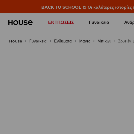
BACK TO SCHOOL
📒
Οι καλύτερες ιστορίες 
ΕΚΠΤΩΣΕΙΣ
Γυναικεια
Ανδρ
House
Γυναικεια
Ενδυματα
Μαγιο
Μπικινι
Σουτιέν 