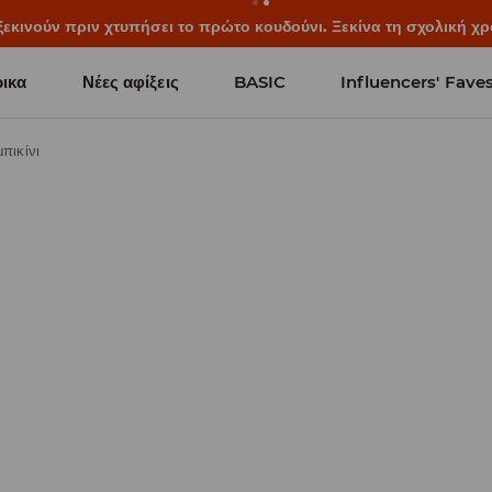
ξεκινούν πριν χτυπήσει το πρώτο κουδούνι. Ξεκίνα τη σχολική χρ
ικα
Νέες αφίξεις
BASIC
Influencers' Fave
μπικίνι