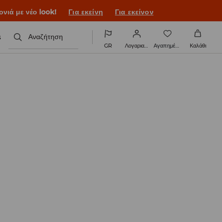
ονιά με νέο look!
Για εκείνη
Για εκείνον
s
Αναζήτηση
GR
Λογαριασμός
Αγαπημένα
Καλάθι