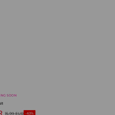
ING SOON
νι
R
-63%
15,99
EUR