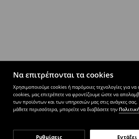
⟶
Ανακαλύψτε περισσότερες πληροφορίες
Πολιτική επιστροφών
Μπορείτε να επιστρέψετε τα προϊόντα δωρεάν
επιστροφής (δεν ισχύει για συγκεκριμένα αναβ
⟶
Λεπτομέρειες κανόνων επιστροφής
Να επιτρέπονται τα cookies
Χρησιμοποιούμε cookies ή παρόμοιες τεχνολογίες για να
cookies, μας επιτρέπετε να φροντίζουμε ώστε να απολαμ
των προϊόντων και των υπηρεσιών μας στις ανάγκες σας. 
μάθετε περισσότερα, μπορείτε να διαβάσετε την
Πολιτική
Ρυθμίσεις
Εντάξει