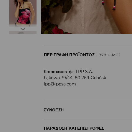
ΠΕΡΙΓΡΑΦΉ ΠΡΟΪΌΝΤΟΣ
778IU-MC2
Κατασκευαστής
:
LPP S.A.
Łąkowa 39/44, 80-769 Gdańsk
lpp@lppsa.com
ΣΎΝΘΕΣΗ
85% ΠΟΛΥΕΣΤΕΡΑΣ, 15% ΕΛΑΣΤΑΝ
ΠΑΡΆΔΟΣΗ ΚΑΙ ΕΠΙΣΤΡΟΦΈΣ