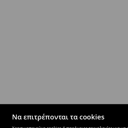
- Από 40 EUR -
ΔΩΡΕΑΝ
- Ελαχιστοποιημένη πληρωμή
Επιστροφή ταχυμετάφορα - ανατακταβλητ
- Έως 40 EUR -
4.99 EUR
- Από 40 EUR -
ΔΩΡΕΑΝ
-
μεγιστο όριο συνόλου παραγγελιών 500 EUR
⟶
Ανακαλύψτε περισσότερες πληροφορίες
Πολιτική επιστροφών
Μπορείτε να επιστρέψετε τα προϊόντα δωρεάν
επιστροφής (δεν ισχύει για συγκεκριμένα αναβ
⟶
Λεπτομέρειες κανόνων επιστροφής
Να επιτρέπονται τα cookies