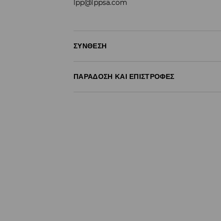
lpp@lppsa.com
ΣΎΝΘΕΣΗ
100% ΒΑΜΒΑΚΙ
ΠΑΡΆΔΟΣΗ ΚΑΙ ΕΠΙΣΤΡΟΦΈΣ
Πολιτική αποστολών
Δωρεάν αποστολή από 40 EUR | Δωρεάν επι
Σημειώστε παράδοση
(
4 - 9 εργάσιμες ημέρ
- Έως 40 EUR -
3.99 EUR
- Από 40 EUR -
ΔΩΡΕΑΝ
- Ελαχιστοποιημένη πληρωμή
Επιστροφή ταχυμετάφορα
(
4 - 9 εργάσιμες 
- Έως 40 EUR -
4.99 EUR