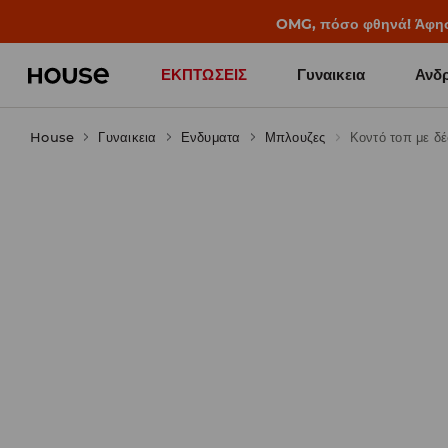
BACK TO SCHOOL
📒
Οι καλύτερες ιστορίες 
ΕΚΠΤΩΣΕΙΣ
Γυναικεια
Ανδρ
House
Γυναικεια
Ενδυματα
Μπλουζες
Κοντό τοπ με δέ