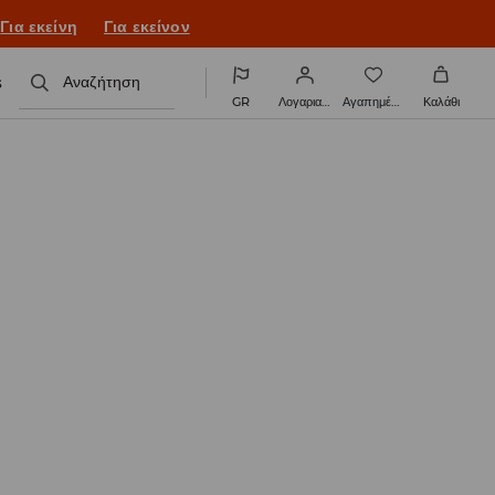
ονιά με νέο look!
Για εκείνη
Για εκείνον
s
Αναζήτηση
GR
Λογαριασμός
Αγαπημένα
Καλάθι