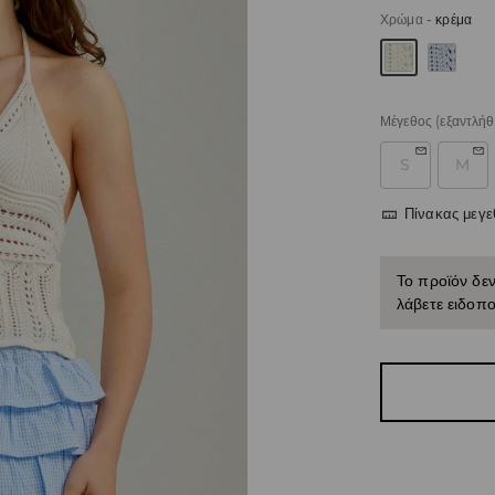
Χρώμα
-
κρέμα
Μέγεθος
(εξαντλήθ
S
M
Πίνακας μεγ
Το προϊόν δεν
λάβετε ειδοπο