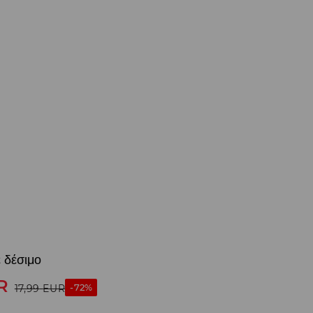
 δέσιμο
R
-72%
17,99
EUR