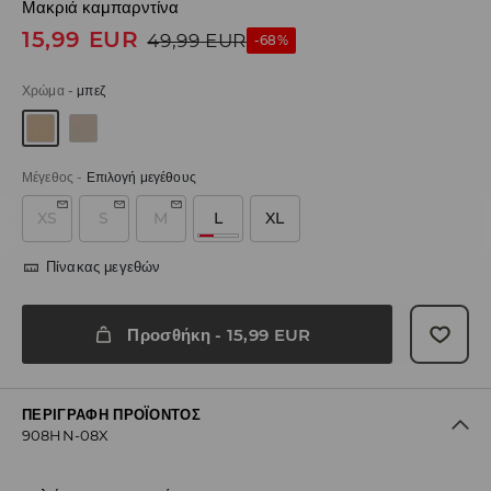
Μακριά καμπαρντίνα
15,99
EUR
49,99
EUR
-68%
Χρώμα
-
μπεζ
Μέγεθος
-
Επιλογή μεγέθους
XS
S
M
L
XL
Πίνακας μεγεθών
Προσθήκη
-
15,99
EUR
ΠΕΡΙΓΡΑΦΉ ΠΡΟΪΌΝΤΟΣ
908HN-08X